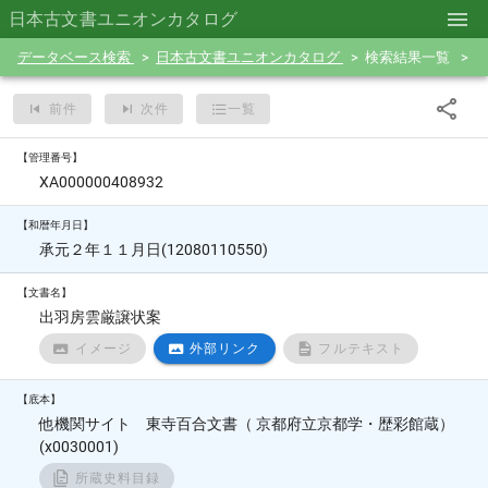
日本古文書ユニオンカタログ
データベース検索
日本古文書ユニオンカタログ
検索結果一覧
前件
次件
一覧
【管理番号】
XA000000408932
【和暦年月日】
承元２年１１月日(12080110550)
【文書名】
出羽房雲厳譲状案
イメージ
外部リンク
フルテキスト
【底本】
他機関サイト 東寺百合文書（ 京都府立京都学・歴彩館蔵）
(x0030001)
所蔵史料目録