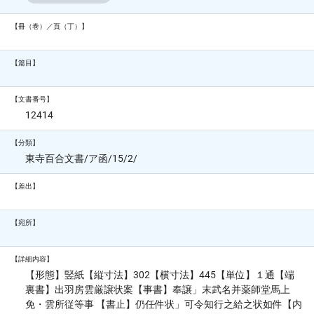
【冊（巻）／頁（丁）】
【篇目】
【文書番号】
12414
【分類】
東寺百合文書/ア函/15/2/
【差出】
【宛所】
【詳細内容】
【形態】竪紙【縦寸法】302【横寸法】445【単位】１通【端
裏書】出羽房雲厳譲状案【事書】奉譲」末武名并薬師堂馬上
免・雲所従等事 【書止】仍任件状」可令知行之給之状如件【内