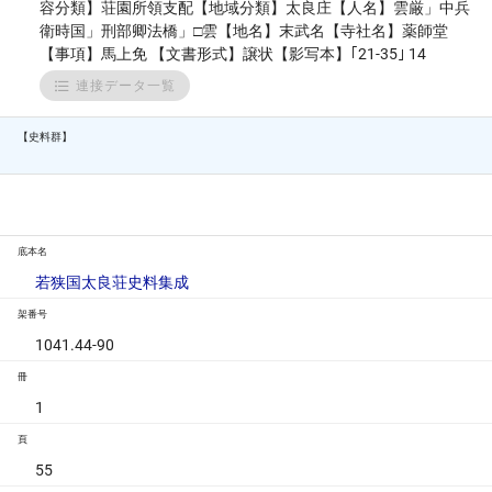
容分類】荘園所領支配【地域分類】太良庄【人名】雲厳」中兵
衛時国」刑部卿法橋」□雲【地名】末武名【寺社名】薬師堂
【事項】馬上免 【文書形式】譲状【影写本】｢21-35｣ 14
連接データ一覧
【史料群】
底本名
若狭国太良荘史料集成
架番号
1041.44-90
冊
1
頁
55