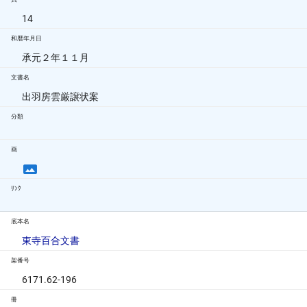
14
和暦年月日
承元２年１１月
文書名
出羽房雲厳譲状案
分類
画
ﾘﾝｸ
底本名
東寺百合文書
架番号
6171.62-196
冊