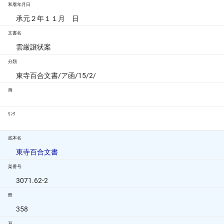
和暦年月日
承元２年１１月 日
文書名
雲厳譲状案
分類
東寺百合文書/ア函/15/2/
画
ﾘﾝｸ
底本名
東寺百合文書
架番号
3071.62-2
冊
358
頁