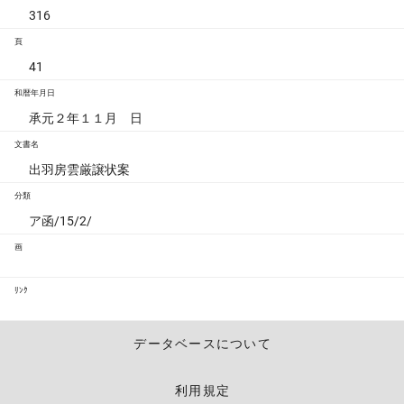
316
頁
41
和暦年月日
承元２年１１月 日
文書名
出羽房雲厳譲状案
分類
ア函/15/2/
画
ﾘﾝｸ
データベースについて
利用規定