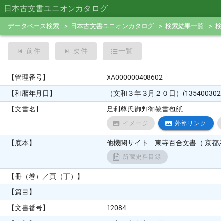
日本古文書ユニオンカタログ
データベース検索
日本古文書ユニオンカタログ
検索結果一覧
前件
次件
一覧
【管理番号】
XA000000408602
【和暦年月日】
（文和３年３月２０日）(1354003020
【文書名】
足利尊氏御判御教書包紙
イメージ
外部リンク
【底本】
他機関サイト 東寺百合文書（ 京都府
所蔵史料目録
【冊（巻）／頁（丁）】
【篇目】
【文書番号】
12084