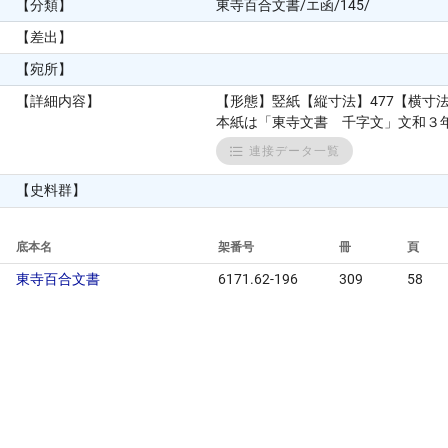
【分類】
東寺百合文書/エ函/145/
【差出】
【宛所】
【詳細内容】
【形態】竪紙【縦寸法】477【横寸
本紙は「東寺文書 千字文」文和３
連接データ一覧
【史料群】
底本名
架番号
冊
頁
東寺百合文書
6171.62-196
309
58