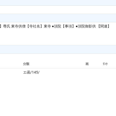
尊氏 東寺供僧【寺社名】東寺 ●頂院【事項】●頂院御影供 【関連】
分類
画
ﾘﾝｸ
エ函/145/