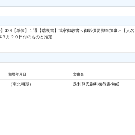
法】324【単位】１通【端裏書】武家御教書＜御影供要脚奉加事＞【人名】
年３月２０日付のものと推定
和暦年月日
文書名
（南北朝期）
足利尊氏御判御教書包紙