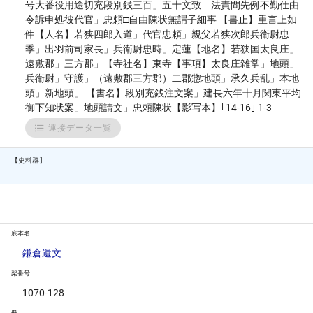
号大番役用途切充段別銭三百」五十文致 法責間先例不勤仕由
令訴申処彼代官」忠頼□自由陳状無謂子細事 【書止】重言上如
件【人名】若狭四郎入道」代官忠頼」親父若狭次郎兵衛尉忠
季」出羽前司家長」兵衛尉忠時」定蓮【地名】若狭国太良庄」
遠敷郡」三方郡」【寺社名】東寺【事項】太良庄雑掌」地頭」
兵衛尉」守護」（遠敷郡三方郡）二郡惣地頭」承久兵乱」本地
頭」新地頭」 【書名】段別充銭注文案」建長六年十月関東平均
御下知状案」地頭請文」忠頼陳状【影写本】｢14-16｣ 1-3
連接データ一覧
【史料群】
底本名
鎌倉遺文
架番号
1070-128