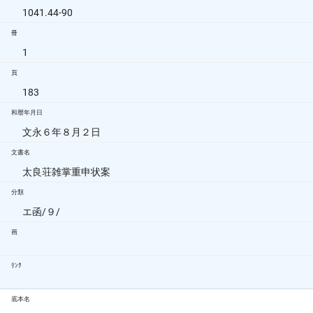
1041.44-90
冊
1
頁
183
和暦年月日
文永６年８月２日
文書名
太良荘雑掌重申状案
分類
エ函/９/
画
ﾘﾝｸ
底本名