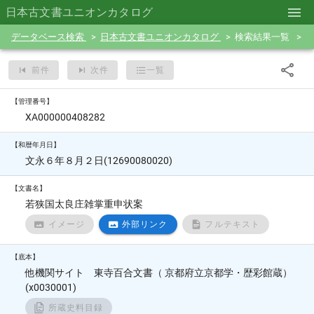
日本古文書ユニオンカタログ
データベース検索
日本古文書ユニオンカタログ
検索結果一覧
前件
次件
一覧
【管理番号】
XA000000408282
【和暦年月日】
文永６年８月２日(12690080020)
【文書名】
若狭国太良庄雑掌重申状案
イメージ
外部リンク
フルテキスト
【底本】
他機関サイト 東寺百合文書（ 京都府立京都学・歴彩館蔵）
(x0030001)
所蔵史料目録