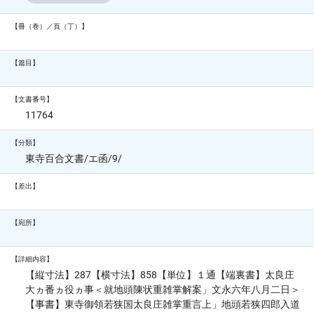
【冊（巻）／頁（丁）】
【篇目】
【文書番号】
11764
【分類】
東寺百合文書/エ函/9/
【差出】
【宛所】
【詳細内容】
【縦寸法】287【横寸法】858【単位】１通【端裏書】太良庄
大ヵ番ヵ役ヵ事＜就地頭陳状重雑掌解案」文永六年八月二日＞
【事書】東寺御領若狭国太良庄雑掌重言上」地頭若狭四郎入道