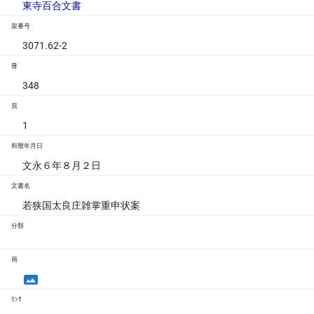
東寺百合文書
架番号
3071.62-2
冊
348
頁
1
和暦年月日
文永６年８月２日
文書名
若狭国太良庄雑掌重申状案
分類
画
ﾘﾝｸ