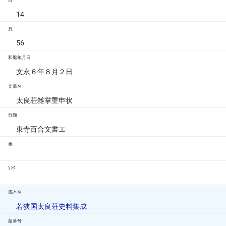
冊
14
頁
56
和暦年月日
文永６年８月２日
文書名
太良荘雑掌重申状
分類
東寺百合文書エ
画
ﾘﾝｸ
底本名
若狭国太良荘史料集成
架番号