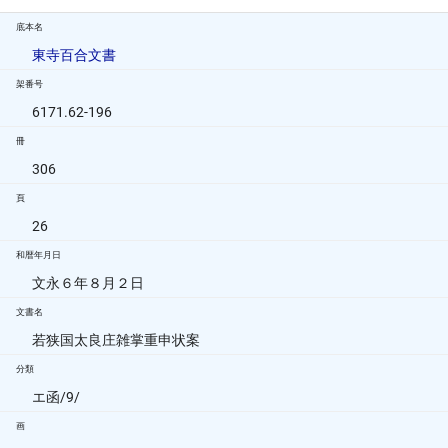
底本名
東寺百合文書
架番号
6171.62-196
冊
306
頁
26
和暦年月日
文永６年８月２日
文書名
若狭国太良庄雑掌重申状案
分類
エ函/9/
画