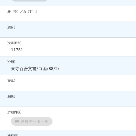
【冊（巻）／頁（丁）】
【篇目】
【文書番号】
11751
【分類】
東寺百合文書/コ函/88/2/
【差出】
【宛所】
【詳細内容】
連接データ一覧
【史料群】