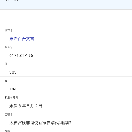
底本名
東寺百合文書
架番号
6171.62-196
冊
305
頁
144
和暦年月日
永保３年５月２日
文書名
太神宮検非違使新家俊晴代絹請取
分類