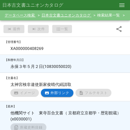
日本古文書ユニオンカタログ
データベース検索
日本古文書ユニオンカタログ
検索結果一覧
前件
次件
一覧
【管理番号】
XA000000408269
【和暦年月日】
永保３年５月２日(10830050020)
【文書名】
太神宮検非違使新家俊晴代絹請取
イメージ
外部リンク
フルテキスト
【底本】
他機関サイト 東寺百合文書（ 京都府立京都学・歴彩館蔵）
(x0030001)
所蔵史料目録