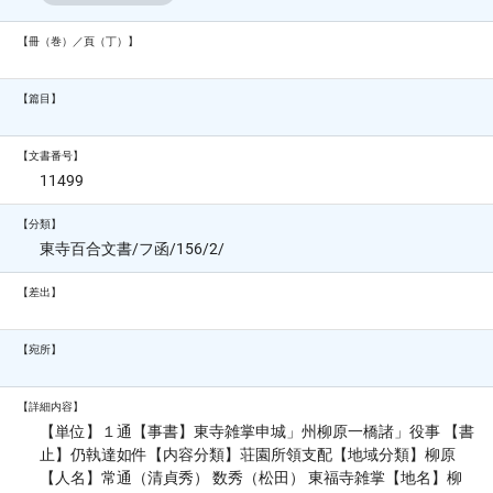
【冊（巻）／頁（丁）】
【篇目】
【文書番号】
11499
【分類】
東寺百合文書/フ函/156/2/
【差出】
【宛所】
【詳細内容】
【単位】１通【事書】東寺雑掌申城」州柳原一橋諸」役事 【書
止】仍執達如件【内容分類】荘園所領支配【地域分類】柳原
【人名】常通（清貞秀） 数秀（松田） 東福寺雑掌【地名】柳