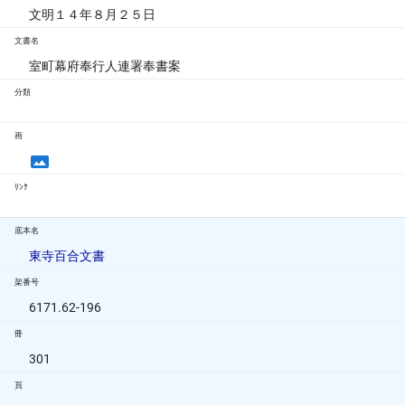
文明１４年８月２５日
文書名
室町幕府奉行人連署奉書案
分類
画
ﾘﾝｸ
底本名
東寺百合文書
架番号
6171.62-196
冊
301
頁