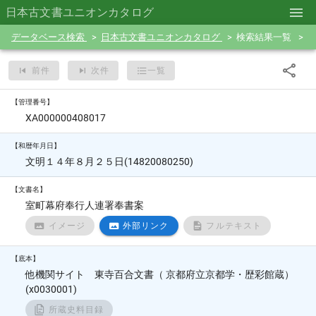
日本古文書ユニオンカタログ
データベース検索
日本古文書ユニオンカタログ
検索結果一覧
前件
次件
一覧
【管理番号】
XA000000408017
【和暦年月日】
文明１４年８月２５日(14820080250)
【文書名】
室町幕府奉行人連署奉書案
イメージ
外部リンク
フルテキスト
【底本】
他機関サイト 東寺百合文書（ 京都府立京都学・歴彩館蔵）
(x0030001)
所蔵史料目録