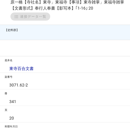
原一橋【寺社名】東寺」東福寺【事項】東寺雑掌」東福寺雑掌
【文書形式】奉行人奉書【影写本】｢1-16｣ 20
連接データ一覧
【史料群】
底本名
東寺百合文書
架番号
3071.62-2
冊
341
頁
20
和暦年月日