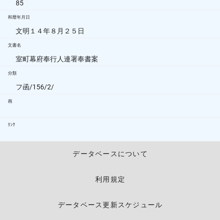
85
和暦年月日
文明１４年８月２５日
文書名
室町幕府奉行人連署奉書案
分類
フ函/156/2/
画
ﾘﾝｸ
データベースについて
利用規定
データベース更新スケジュール