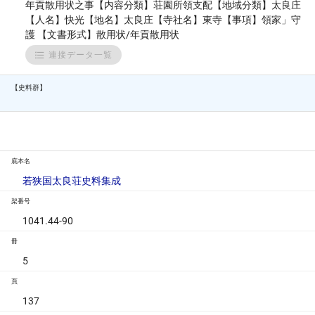
年貢散用状之事【内容分類】荘園所領支配【地域分類】太良庄
【人名】快光【地名】太良庄【寺社名】東寺【事項】領家」守
護 【文書形式】散用状/年貢散用状
連接データ一覧
【史料群】
底本名
若狭国太良荘史料集成
架番号
1041.44-90
冊
5
頁
137