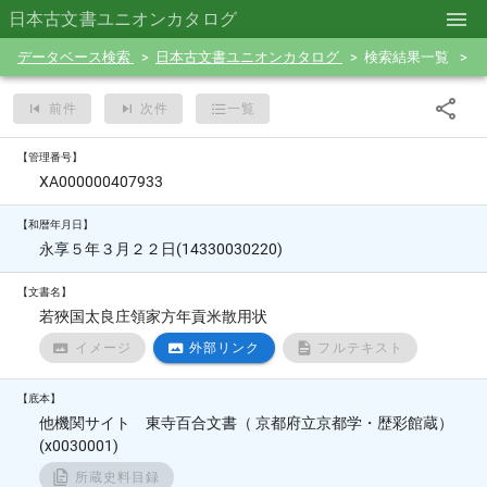
日本古文書ユニオンカタログ
データベース検索
日本古文書ユニオンカタログ
検索結果一覧
前件
次件
一覧
【管理番号】
XA000000407933
【和暦年月日】
永享５年３月２２日(14330030220)
【文書名】
若狹国太良庄領家方年貢米散用状
イメージ
外部リンク
フルテキスト
【底本】
他機関サイト 東寺百合文書（ 京都府立京都学・歴彩館蔵）
(x0030001)
所蔵史料目録