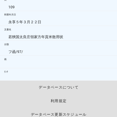
109
和暦年月日
永享５年３月２２日
文書名
若狹国太良庄領家方年貢米散用状
分類
フ函/97/
画
ﾘﾝｸ
データベースについて
利用規定
データベース更新スケジュール