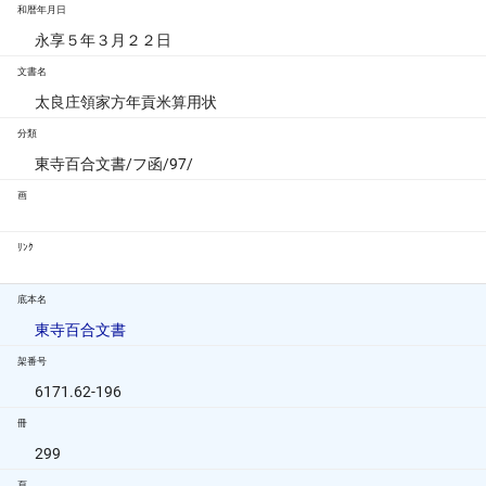
和暦年月日
永享５年３月２２日
文書名
太良庄領家方年貢米算用状
分類
東寺百合文書/フ函/97/
画
ﾘﾝｸ
底本名
東寺百合文書
架番号
6171.62-196
冊
299
頁