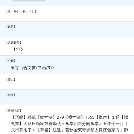
【冊（巻）／頁（丁）】
【篇目】
【文書番号】
11415
【分類】
東寺百合文書/フ函/97/
【差出】
【宛所】
【詳細内容】
【形態】続紙【縦寸法】279【横寸法】1653【単位】１通【端
裏書】太良庄領家方算勘状＜永享四年分同永享」五年十一月廿
八日算用了＞【事書】注進」若狭国東寺御領太良庄領家方」御