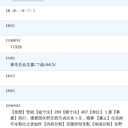
【冊（巻）／頁（丁）】
【篇目】
【文書番号】
11326
【分類】
東寺百合文書/フ函/44/3/
【差出】
【宛所】
【詳細内容】
【形態】竪紙【縦寸法】289【横寸法】407【単位】１通【事
書】宛行」播磨国矢野庄西方貞次名々主」職事 【書止】任先例
可令勤仕之状如件【内容分類】荘園所領支配【地域分類】矢野