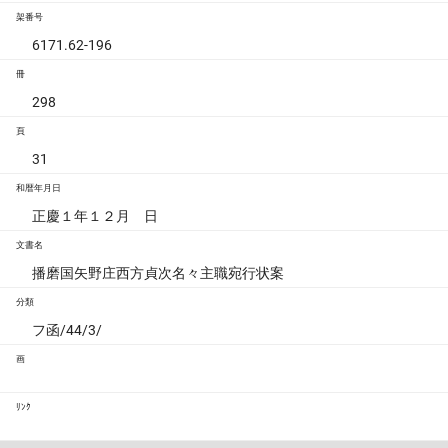
架番号
6171.62-196
冊
298
頁
31
和暦年月日
正慶１年１２月 日
文書名
播磨国矢野庄西方貞次名々主職宛行状案
分類
フ函/44/3/
画
ﾘﾝｸ