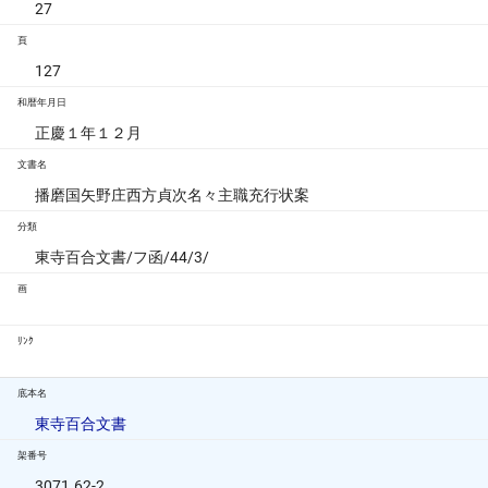
27
頁
127
和暦年月日
正慶１年１２月
文書名
播磨国矢野庄西方貞次名々主職充行状案
分類
東寺百合文書/フ函/44/3/
画
ﾘﾝｸ
底本名
東寺百合文書
架番号
3071.62-2