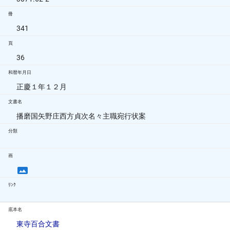
冊
341
頁
36
和暦年月日
正慶１年１２月
文書名
播磨国矢野庄西方貞次名々主職宛行状案
分類
画
ﾘﾝｸ
底本名
東寺百合文書