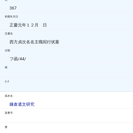
367
和暦年月日
正慶元年１２月 日
文書名
西方貞次名名主職宛行状案
分類
フ函/44/
画
ﾘﾝｸ
底本名
鎌倉遺文研究
架番号
冊