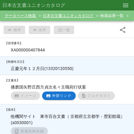
日本古文書ユニオンカタログ
データベース検索
日本古文書ユニオンカタログ
検索結果一覧
前件
次件
一覧
【管理番号】
XA000000407844
【和暦年月日】
正慶元年１２月日(13320120550)
【文書名】
播磨国矢野庄西方貞次名々主職宛行状案
イメージ
外部リンク
フルテキスト
【底本】
他機関サイト 東寺百合文書（ 京都府立京都学・歴彩館蔵）
(x0030001)
所蔵史料目録