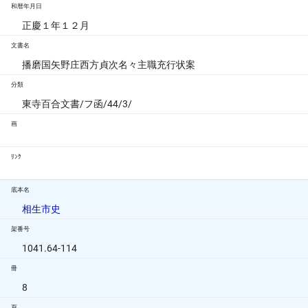
和暦年月日
正慶１年１２月
文書名
播磨国矢野庄西方貞次名々主職充行状案
分類
東寺百合文書/フ函/44/3/
画
ﾘﾝｸ
底本名
相生市史
架番号
1041.64-114
冊
8
頁