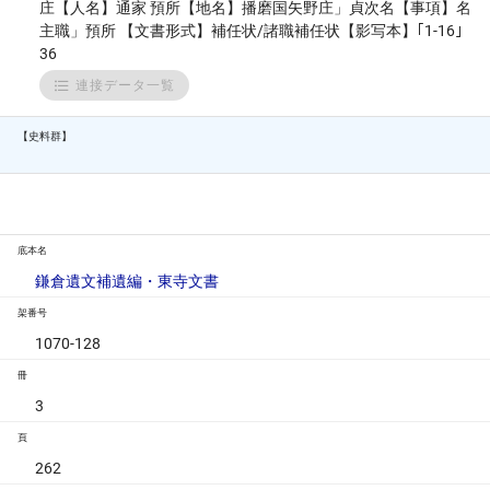
庄【人名】通家 預所【地名】播磨国矢野庄」貞次名【事項】名
主職」預所 【文書形式】補任状/諸職補任状【影写本】｢1-16｣
36
連接データ一覧
【史料群】
底本名
鎌倉遺文補遺編・東寺文書
架番号
1070-128
冊
3
頁
262