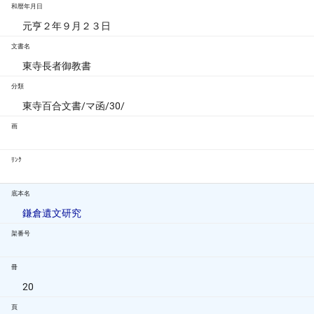
和暦年月日
元亨２年９月２３日
文書名
東寺長者御教書
分類
東寺百合文書/マ函/30/
画
ﾘﾝｸ
底本名
鎌倉遺文研究
架番号
冊
20
頁