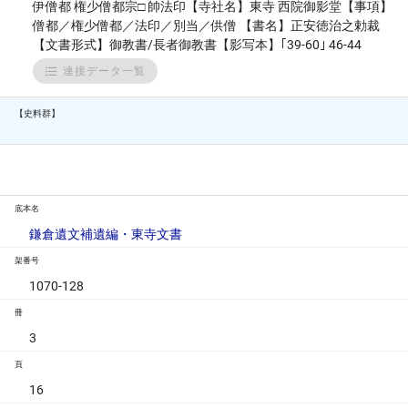
伊僧都 権少僧都宗□ 帥法印【寺社名】東寺 西院御影堂【事項】
僧都／権少僧都／法印／別当／供僧 【書名】正安徳治之勅裁
【文書形式】御教書/長者御教書【影写本】｢39-60｣ 46-44
連接データ一覧
【史料群】
底本名
鎌倉遺文補遺編・東寺文書
架番号
1070-128
冊
3
頁
16