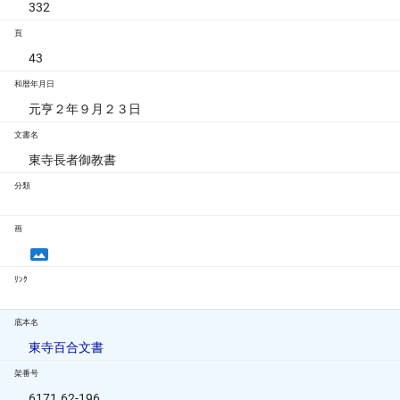
332
頁
43
和暦年月日
元亨２年９月２３日
文書名
東寺長者御教書
分類
画
ﾘﾝｸ
底本名
東寺百合文書
架番号
6171.62-196