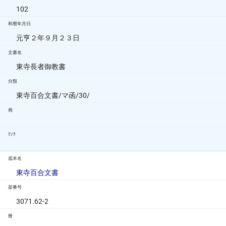
102
和暦年月日
元亨２年９月２３日
文書名
東寺長者御教書
分類
東寺百合文書/マ函/30/
画
ﾘﾝｸ
底本名
東寺百合文書
架番号
3071.62-2
冊