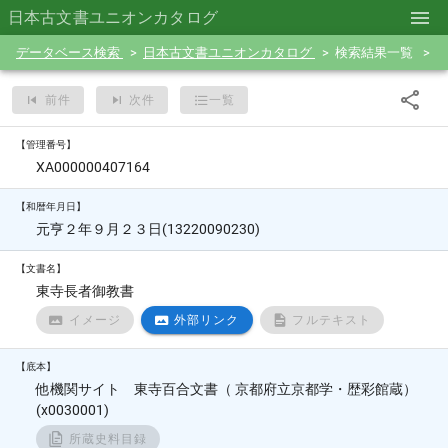
日本古文書ユニオンカタログ
データベース検索
日本古文書ユニオンカタログ
検索結果一覧
前件
次件
一覧
【管理番号】
XA000000407164
【和暦年月日】
元亨２年９月２３日(13220090230)
【文書名】
東寺長者御教書
イメージ
外部リンク
フルテキスト
【底本】
他機関サイト 東寺百合文書（ 京都府立京都学・歴彩館蔵）
(x0030001)
所蔵史料目録