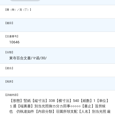
【冊（巻）／頁（丁）】
【篇目】
【文書番号】
10646
【分類】
東寺百合文書/マ函/30/
【差出】
【宛所】
【詳細内容】
【形態】竪紙【縦寸法】338【横寸法】540【紙数】1【単位】
１通【端裏書】別当光照御カ分カ田事○○○○○【書止】旨所候
也 仍執達如件【内容分類】荘園所領支配【人名】別当光照 厳