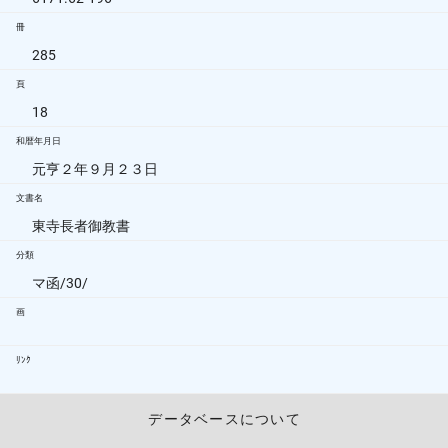
冊
285
頁
18
和暦年月日
元亨２年９月２３日
文書名
東寺長者御教書
分類
マ函/30/
画
ﾘﾝｸ
データベースについて