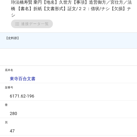
珎法橋寿賢 乗円【地名】久世方【事項】造営御方／宮仕方／法
橋 【書名】折紙【文書形式】証文/２２：借状/ナシ【欠損】ナ
シ
連接データ一覧
【史料群】
底本名
東寺百合文書
架番号
6171.62-196
冊
280
頁
47