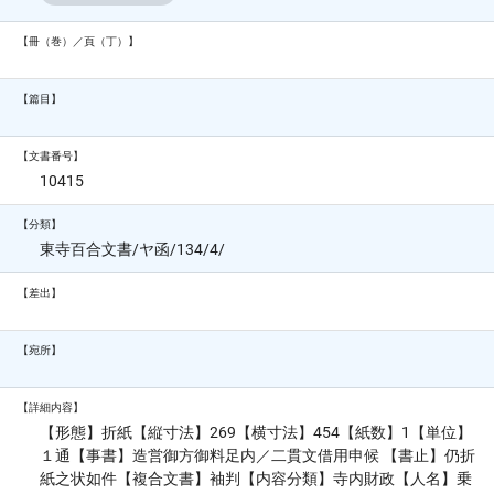
【冊（巻）／頁（丁）】
【篇目】
【文書番号】
10415
【分類】
東寺百合文書/ヤ函/134/4/
【差出】
【宛所】
【詳細内容】
【形態】折紙【縦寸法】269【横寸法】454【紙数】1【単位】
１通【事書】造営御方御料足内／二貫文借用申候 【書止】仍折
紙之状如件【複合文書】袖判【内容分類】寺内財政【人名】乗