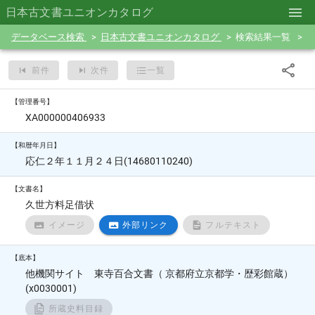
日本古文書ユニオンカタログ
データベース検索
日本古文書ユニオンカタログ
検索結果一覧
前件
次件
一覧
【管理番号】
XA000000406933
【和暦年月日】
応仁２年１１月２４日(14680110240)
【文書名】
久世方料足借状
イメージ
外部リンク
フルテキスト
【底本】
他機関サイト 東寺百合文書（ 京都府立京都学・歴彩館蔵）
(x0030001)
所蔵史料目録