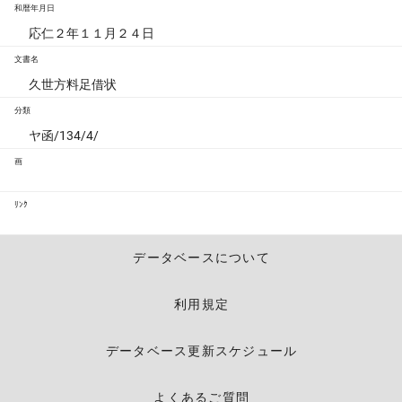
和暦年月日
応仁２年１１月２４日
文書名
久世方料足借状
分類
ヤ函/134/4/
画
ﾘﾝｸ
データベースについて
利用規定
データベース更新スケジュール
よくあるご質問