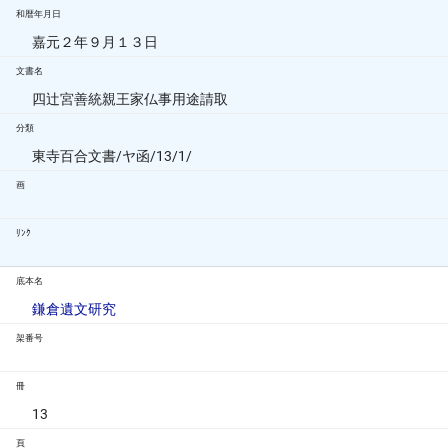
和暦年月日
嘉元２年９月１３日
文書名
四辻宮善統親王家仏事用途請取
分類
東寺百合文書/ヤ函/13/1/
画
ﾘﾝｸ
底本名
鎌倉遺文研究
架番号
冊
13
頁