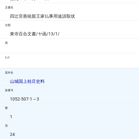
文書名
四辻宮善統親王家仏事用途請取状
分類
東寺百合文書/ヤ函/13/1/
画
ﾘﾝｸ
底本名
山城国上桂庄史料
架番号
1052-507-1～3
冊
1
頁
24