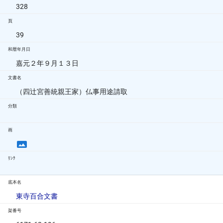
328
頁
39
和暦年月日
嘉元２年９月１３日
文書名
（四辻宮善統親王家）仏事用途請取
分類
画
ﾘﾝｸ
底本名
東寺百合文書
架番号