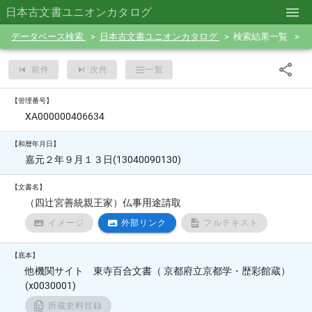
日本古文書ユニオンカタログ
データベース検索
日本古文書ユニオンカタログ
検索結果一覧
前件
次件
一覧
【管理番号】
XA000000406634
【和暦年月日】
嘉元２年９月１３日(13040090130)
【文書名】
（四辻宮善統親王家）仏事用途請取
イメージ
外部リンク
フルテキスト
【底本】
他機関サイト 東寺百合文書（ 京都府立京都学・歴彩館蔵）
(x0030001)
所蔵史料目録