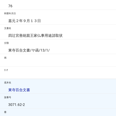
76
和暦年月日
嘉元２年９月１３日
文書名
四辻宮善統親王家仏事用途請取状
分類
東寺百合文書/ヤ函/13/1/
画
ﾘﾝｸ
底本名
東寺百合文書
架番号
3071.62-2
冊