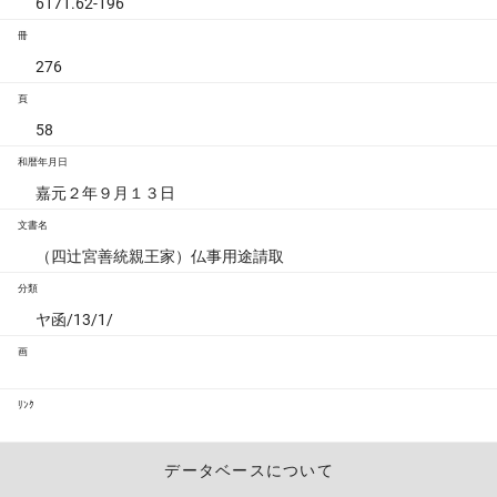
6171.62-196
冊
276
頁
58
和暦年月日
嘉元２年９月１３日
文書名
（四辻宮善統親王家）仏事用途請取
分類
ヤ函/13/1/
画
ﾘﾝｸ
データベースについて