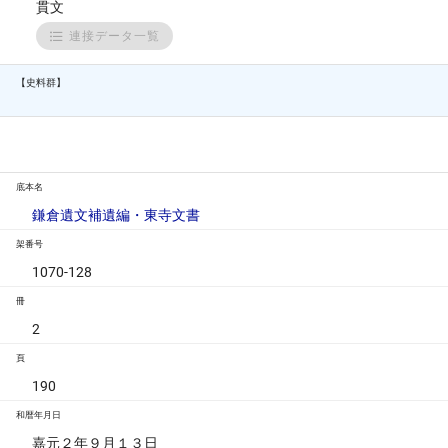
貫文
連接データ一覧
【史料群】
底本名
鎌倉遺文補遺編・東寺文書
架番号
1070-128
冊
2
頁
190
和暦年月日
嘉元２年９月１３日