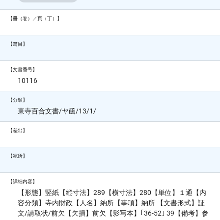
【冊（巻）／頁（丁）】
【篇目】
【文書番号】
10116
【分類】
東寺百合文書/ヤ函/13/1/
【差出】
【宛所】
【詳細内容】
【形態】竪紙【縦寸法】289【横寸法】280【単位】１通【内
容分類】寺内財政【人名】納所【事項】納所 【文書形式】証
文/請取状/前欠【欠損】前欠【影写本】｢36-52｣ 39【備考】参