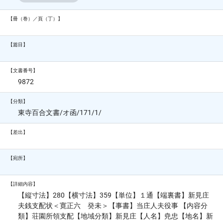
【冊（巻）／頁（丁）】
【篇目】
【文書番号】
9872
【分類】
東寺百合文書/オ函/171/1/
【差出】
【宛所】
【詳細内容】
【縦寸法】280【横寸法】359【単位】１通【端裏書】新見庄
夫銭支配状＜寛正六 癸未＞【事書】当庄人夫役事 【内容分
類】荘園所領支配【地域分類】新見庄【人名】尭忠【地名】新