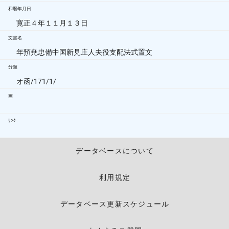
和暦年月日
寛正４年１１月１３日
文書名
年預尭忠備中国新見庄人夫役支配法式置文
分類
オ函/171/1/
画
ﾘﾝｸ
データベースについて
利用規定
データベース更新スケジュール