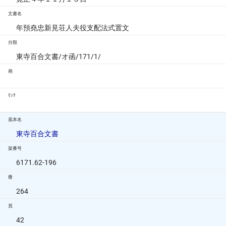
文書名
年預堯忠新見荘人夫役支配法式置文
分類
東寺百合文書/オ函/171/1/
画
ﾘﾝｸ
底本名
東寺百合文書
架番号
6171.62-196
冊
264
頁
42