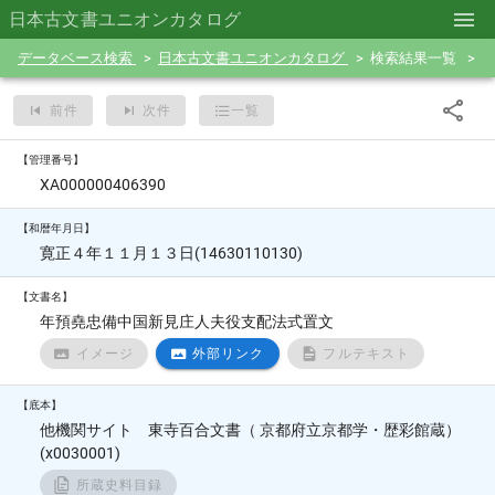
日本古文書ユニオンカタログ
データベース検索
日本古文書ユニオンカタログ
検索結果一覧
前件
次件
一覧
【管理番号】
XA000000406390
【和暦年月日】
寛正４年１１月１３日(14630110130)
【文書名】
年預堯忠備中国新見庄人夫役支配法式置文
イメージ
外部リンク
フルテキスト
【底本】
他機関サイト 東寺百合文書（ 京都府立京都学・歴彩館蔵）
(x0030001)
所蔵史料目録