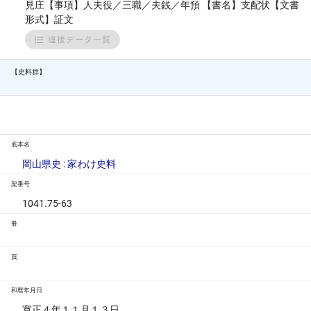
見庄【事項】人夫役／三職／夫銭／年預 【書名】支配状【文書
形式】証文
連接データ一覧
【史料群】
底本名
岡山県史 : 家わけ史料
架番号
1041.75-63
冊
頁
和暦年月日
寛正４年１１月１３日