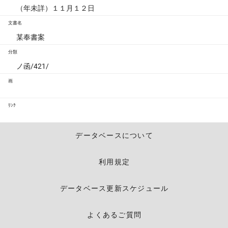
（年未詳）１１月１２日
文書名
某奉書案
分類
ノ函/421/
画
ﾘﾝｸ
データベースについて
利用規定
データベース更新スケジュール
よくあるご質問