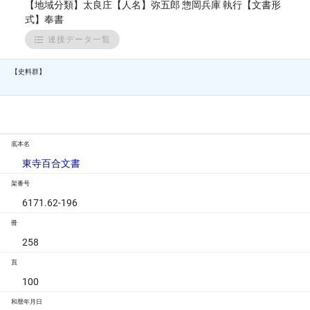
【地域分類】太良庄【人名】弥五郎 惣岡兵庫 執行【文書形
式】奉書
連接データ一覧
【史料群】
底本名
東寺百合文書
架番号
6171.62-196
冊
258
頁
100
和暦年月日