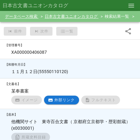
日本古文書ユニオンカタログ
データベース検索
日本古文書ユニオンカタログ
検索結果一覧
前件
次件
一覧
【管理番号】
XA000000406087
【和暦年月日】
１１月１２日(55550110120)
【文書名】
某奉書案
イメージ
外部リンク
フルテキスト
【底本】
他機関サイト 東寺百合文書（ 京都府立京都学・歴彩館蔵）
(x0030001)
所蔵史料目録