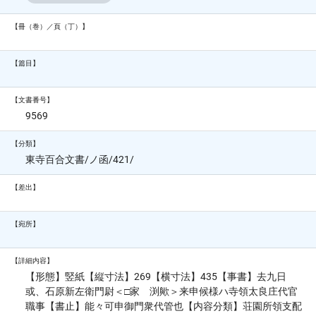
【冊（巻）／頁（丁）】
【篇目】
【文書番号】
9569
【分類】
東寺百合文書/ノ函/421/
【差出】
【宛所】
【詳細内容】
【形態】竪紙【縦寸法】269【横寸法】435【事書】去九日
或、石原新左衛門尉＜□家 渕歟＞来申候様ハ寺領太良庄代官
職事【書止】能々可申御門衆代管也【内容分類】荘園所領支配