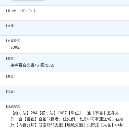
【冊（巻）／頁（丁）】
【篇目】
【文書番号】
9392
【分類】
東寺百合文書/ノ函/282/
【差出】
【宛所】
【詳細内容】
【縦寸法】284【横寸法】1987【単位】１通【事書】五斗九
升 合【書止】合拾弐目者、任先例、七月中可有運送候」右如
此【内容分類】荘園所領支配【地域分類】矢野庄【人名】中井