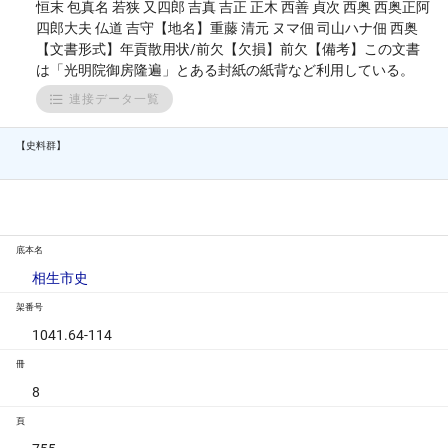
恒末 包真名 若狭 又四郎 吉真 吉正 正木 西善 貞次 西奥 西奥正阿
四郎大夫 仏道 吉守【地名】重藤 清元 ヌマ佃 司山ハナ佃 西奥
【文書形式】年貢散用状/前欠【欠損】前欠【備考】この文書
は「光明院御房隆遍」とある封紙の紙背など利用している。
連接データ一覧
【史料群】
底本名
相生市史
架番号
1041.64-114
冊
8
頁