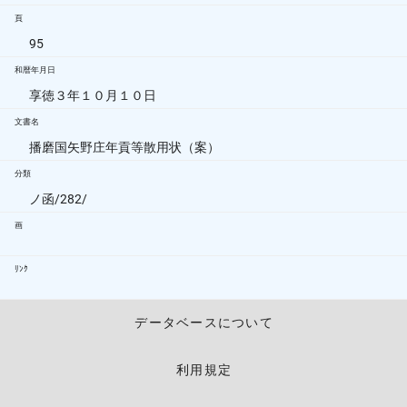
頁
95
和暦年月日
享徳３年１０月１０日
文書名
播磨国矢野庄年貢等散用状（案）
分類
ノ函/282/
画
ﾘﾝｸ
データベースについて
利用規定