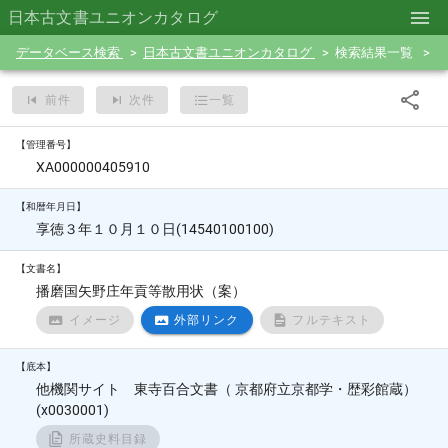
日本古文書ユニオンカタログ
データベース検索
日本古文書ユニオンカタログ
検索結果一覧
前件
次件
一覧
【管理番号】
XA000000405910
【和暦年月日】
享徳３年１０月１０日(14540100100)
【文書名】
播磨国矢野庄年貢等散用状（案）
イメージ
外部リンク
フルテキスト
【底本】
他機関サイト 東寺百合文書（ 京都府立京都学・歴彩館蔵）
(x0030001)
所蔵史料目録