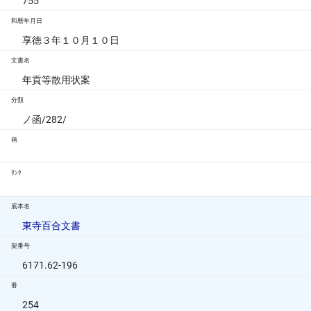
755
和暦年月日
享徳３年１０月１０日
文書名
年貢等散用状案
分類
ノ函/282/
画
ﾘﾝｸ
底本名
東寺百合文書
架番号
6171.62-196
冊
254