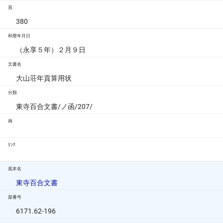
頁
380
和暦年月日
（永享５年）２月９日
文書名
大山荘年貢算用状
分類
東寺百合文書/ノ函/207/
画
ﾘﾝｸ
底本名
東寺百合文書
架番号
6171.62-196