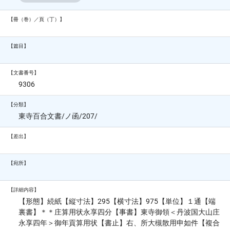
【冊（巻）／頁（丁）】
【篇目】
【文書番号】
9306
【分類】
東寺百合文書/ノ函/207/
【差出】
【宛所】
【詳細内容】
【形態】続紙【縦寸法】295【横寸法】975【単位】１通【端
裏書】＊＊庄算用状永享四分【事書】東寺御領＜丹波国大山庄
永享四年＞御年貢算用状【書止】右、所大槻散用申如件【複合