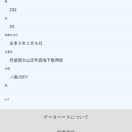
冊
252
頁
35
和暦年月日
永享５年２月９日
文書名
丹波国大山庄年貢地下散用状
分類
ノ函/207/
画
ﾘﾝｸ
データベースについて