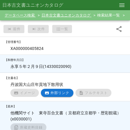
日本古文書ユニオンカタログ
データベース検索
日本古文書ユニオンカタログ
検索結果一覧
前件
次件
一覧
【管理番号】
XA000000405824
【和暦年月日】
永享５年２月９日(14330020090)
【文書名】
丹波国大山庄年貢地下散用状
イメージ
外部リンク
フルテキスト
【底本】
他機関サイト 東寺百合文書（ 京都府立京都学・歴彩館蔵）
(x0030001)
所蔵史料目録