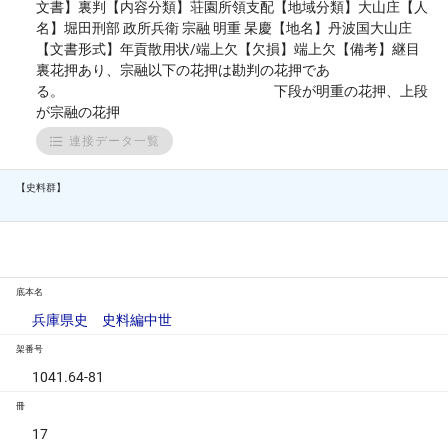
文書】裏判【内容分類】荘園所領支配【地域分類】大山庄【人
名】堀田刑部 政所兵衛 宗融 明重 杲慶【地名】丹波国大山庄
【文書形式】年貢散用状/端上欠【欠損】端上欠【備考】継目
裏花押あり、宗融以下の花押は勘判の花押であ
る。 下段が明重の花押、上段
が宗融の花押
連接データ一覧
【史料群】
底本名
兵庫県史 史料編中世
架番号
1041.64-81
冊
17