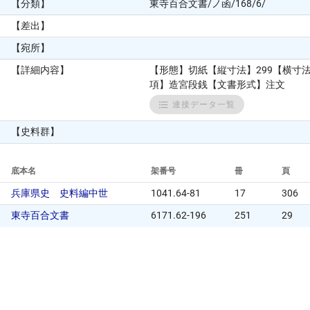
【分類】
東寺百合文書/ノ函/168/6/
【差出】
【宛所】
【詳細内容】
【形態】切紙【縦寸法】299【横寸
項】造宮段銭【文書形式】注文
連接データ一覧
【史料群】
底本名
架番号
冊
頁
兵庫県史 史料編中世
1041.64-81
17
306
東寺百合文書
6171.62-196
251
29