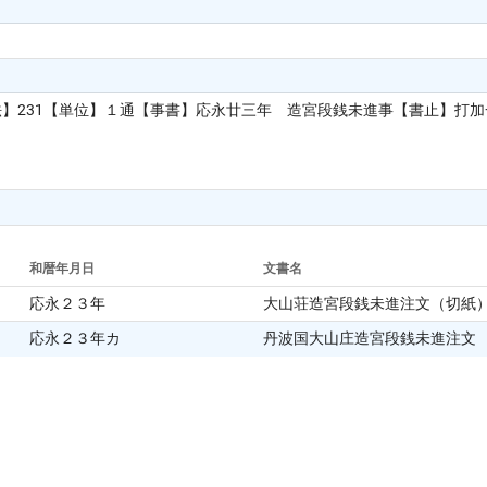
法】231【単位】１通【事書】応永廿三年 造宮段銭未進事【書止】打
和暦年月日
文書名
応永２３年
大山荘造宮段銭未進注文（切紙
応永２３年カ
丹波国大山庄造宮段銭未進注文