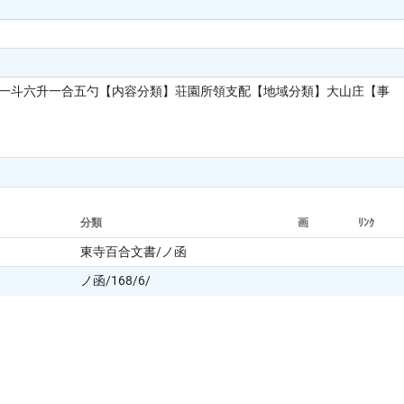
加一斗六升一合五勺【内容分類】荘園所領支配【地域分類】大山庄【事
分類
画
ﾘﾝｸ
）
東寺百合文書/ノ函
ノ函/168/6/