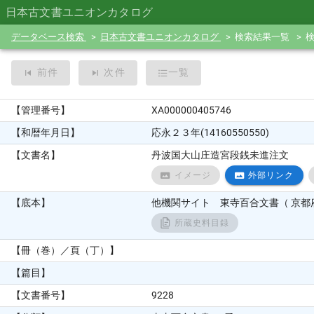
日本古文書ユニオンカタログ
データベース検索
日本古文書ユニオンカタログ
検索結果一覧
前件
次件
一覧
【管理番号】
XA000000405746
【和暦年月日】
応永２３年(14160550550)
【文書名】
丹波国大山庄造宮段銭未進注文
イメージ
外部リンク
【底本】
他機関サイト 東寺百合文書（ 京都府
所蔵史料目録
【冊（巻）／頁（丁）】
【篇目】
【文書番号】
9228