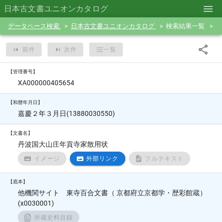
日本古文書ユニオンカタログ
データベース検索
日本古文書ユニオンカタログ
検索結果一覧
前件
次件
一覧
【管理番号】
XA000000405654
【和暦年月日】
嘉慶２年３月日(13880030550)
【文書名】
丹波国大山庄年貢寺家散用状
イメージ
外部リンク
フルテキスト
【底本】
他機関サイト 東寺百合文書（ 京都府立京都学・歴彩館蔵）
(x0030001)
所蔵史料目録