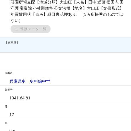
荘園所領支配【地域分類】大山庄【人名】田中 近藤 松田 与田
守護 宝厳院 小林殿雑掌 公文法橋【地名】大山庄【文書形式】
年貢散用状【備考】継目裏花押あり、（3ヵ所快秀のものでは
ない）
連接データ一覧
【史料群】
底本名
兵庫県史 史料編中世
架番号
1041.64-81
冊
17
頁