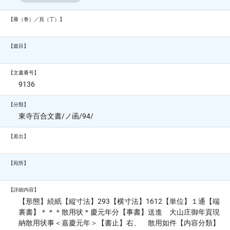
【冊（巻）／頁（丁）】
【篇目】
【文書番号】
9136
【分類】
東寺百合文書/ノ函/94/
【差出】
【宛所】
【詳細内容】
【形態】続紙【縦寸法】293【横寸法】1612【単位】１通【端
裏書】＊＊＊散用状＊慶元年分【事書】送進 大山庄御年貢現
納散用状事＜嘉慶元年＞【書止】右、 散用如件【内容分類】