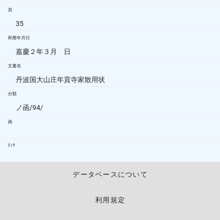
頁
35
和暦年月日
嘉慶２年３月 日
文書名
丹波国大山庄年貢寺家散用状
分類
ノ函/94/
画
ﾘﾝｸ
データベースについて
利用規定