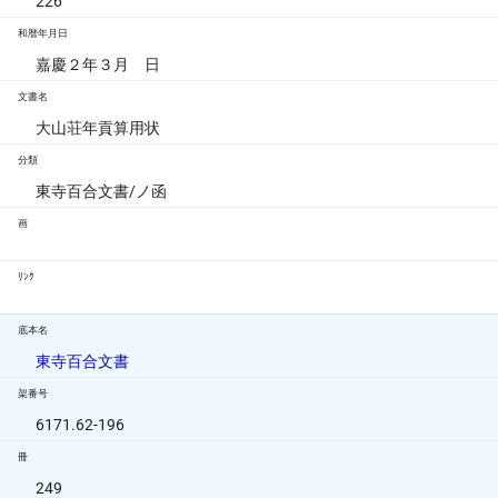
226
和暦年月日
嘉慶２年３月 日
文書名
大山荘年貢算用状
分類
東寺百合文書/ノ函
画
ﾘﾝｸ
底本名
東寺百合文書
架番号
6171.62-196
冊
249