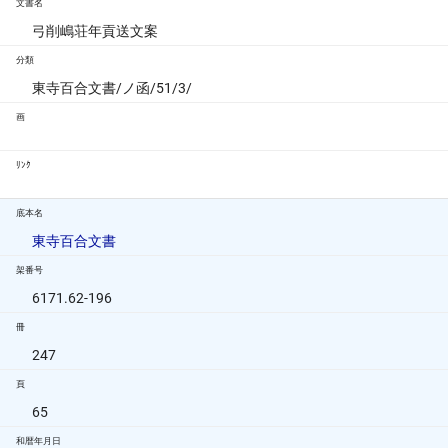
文書名
弓削嶋荘年貢送文案
分類
東寺百合文書/ノ函/51/3/
画
ﾘﾝｸ
底本名
東寺百合文書
架番号
6171.62-196
冊
247
頁
65
和暦年月日