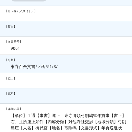
【冊（巻）／頁（丁）】
【篇目】
【文書番号】
9061
【分類】
東寺百合文書/ノ函/51/3/
【差出】
【宛所】
【詳細内容】
【単位】１通【事書】運上 東寺御領弓削嶋御年貢事【書止】
右、且所運上如件【内容分類】対他寺社交渉【地域分類】弓削
島庄【人名】御代官【地名】弓削嶋【文書形式】年貢送進状