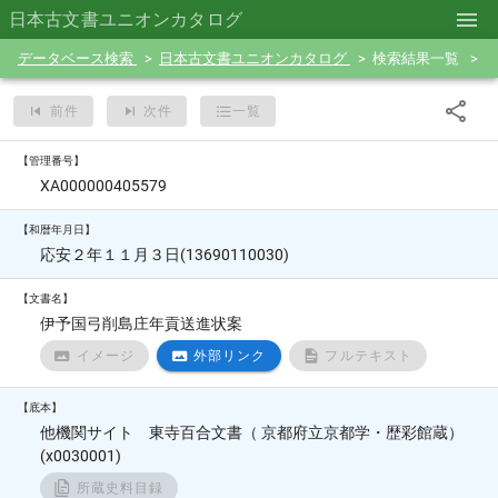
日本古文書ユニオンカタログ
データベース検索
日本古文書ユニオンカタログ
検索結果一覧
前件
次件
一覧
【管理番号】
XA000000405579
【和暦年月日】
応安２年１１月３日(13690110030)
【文書名】
伊予国弓削島庄年貢送進状案
イメージ
外部リンク
フルテキスト
【底本】
他機関サイト 東寺百合文書（ 京都府立京都学・歴彩館蔵）
(x0030001)
所蔵史料目録