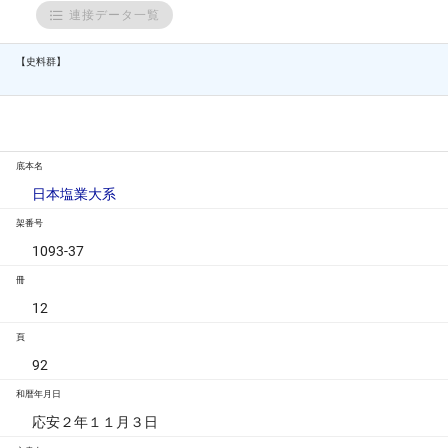
連接データ一覧
【史料群】
底本名
日本塩業大系
架番号
1093-37
冊
12
頁
92
和暦年月日
応安２年１１月３日