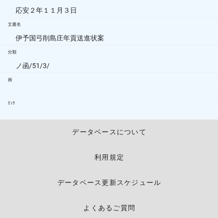
応安２年１１月３日
文書名
伊予国弓削島庄年貢送進状案
分類
ノ函/51/3/
画
ﾘﾝｸ
データベースについて
利用規定
データベース更新スケジュール
よくあるご質問