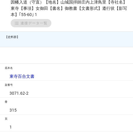
因幡入道（守直）【地名】山城国拝師庄内上津鳥里【寺社名】
東寺【事項】女御田【書名】御教書【文書形式】遵行状【影写
本】｢55-60｣ 1
連接データ一覧
【史料群】
底本名
東寺百合文書
架番号
3071.62-2
冊
315
頁
1