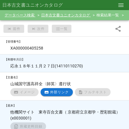
日本古文書ユニオンカタログ
データベース検索
日本古文書ユニオンカタログ
検索結果一覧
前件
次件
一覧
【管理番号】
XA000000405258
【和暦年月日】
応永１８年１１月２７日(14110110270)
【文書名】
山城国守護高祥全〈師英〉遵行状
イメージ
外部リンク
フルテキスト
【底本】
他機関サイト 東寺百合文書（ 京都府立京都学・歴彩館蔵）
(x0030001)
所蔵史料目録