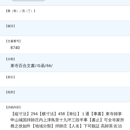
【冊（巻）／頁（丁）】
【篇目】
【文書番号】
8740
【分類】
東寺百合文書/ヰ函/66/
【差出】
【宛所】
【詳細内容】
【縦寸法】294【横寸法】458【単位】１通【事書】東寺雑掌
申山城国拝師庄内上津鳥里十九坪三段半事【書止】可全寺家所
務之状如件【地域分類】拝師庄【人名】下司観証 高師英 佐治