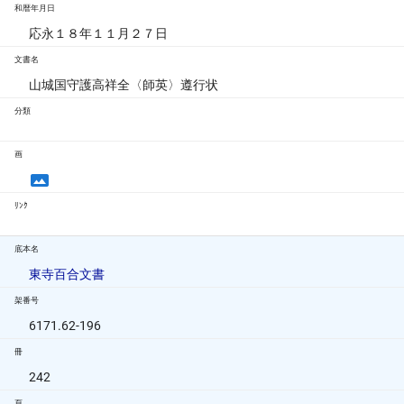
和暦年月日
応永１８年１１月２７日
文書名
山城国守護高祥全〈師英〉遵行状
分類
画
ﾘﾝｸ
底本名
東寺百合文書
架番号
6171.62-196
冊
242
頁