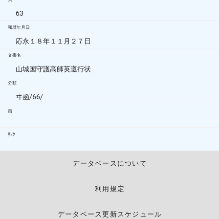
63
和暦年月日
応永１８年１１月２７日
文書名
山城国守護高師英遵行状
分類
ヰ函/66/
画
ﾘﾝｸ
データベースについて
利用規定
データベース更新スケジュール