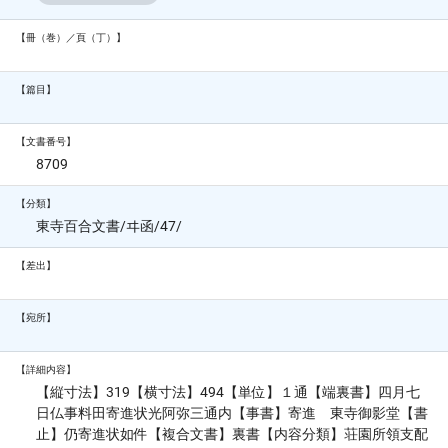
【冊（巻）／頁（丁）】
【篇目】
【文書番号】
8709
【分類】
東寺百合文書/ヰ函/47/
【差出】
【宛所】
【詳細内容】
【縦寸法】319【横寸法】494【単位】１通【端裏書】四月七
日仏事料田寄進状光阿弥三通内【事書】寄進 東寺御影堂【書
止】仍寄進状如件【複合文書】裏書【内容分類】荘園所領支配