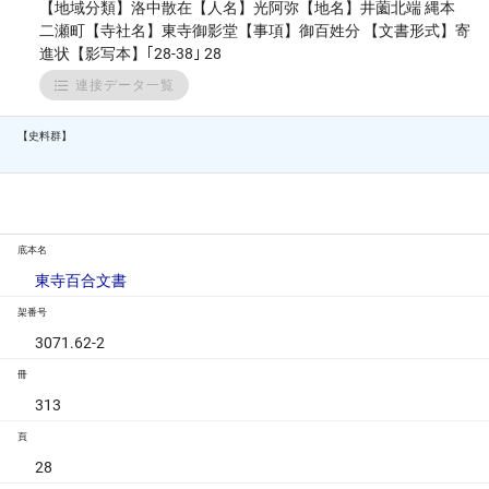
【地域分類】洛中散在【人名】光阿弥【地名】井薗北端 縄本
二瀬町【寺社名】東寺御影堂【事項】御百姓分 【文書形式】寄
進状【影写本】｢28-38｣ 28
連接データ一覧
【史料群】
底本名
東寺百合文書
架番号
3071.62-2
冊
313
頁
28