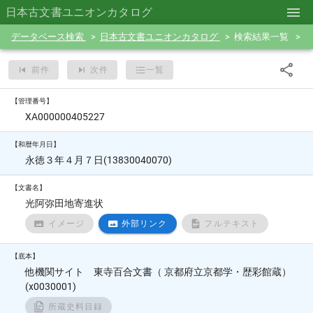
日本古文書ユニオンカタログ
データベース検索
日本古文書ユニオンカタログ
検索結果一覧
前件
次件
一覧
【管理番号】
XA000000405227
【和暦年月日】
永徳３年４月７日(13830040070)
【文書名】
光阿弥田地寄進状
イメージ
外部リンク
フルテキスト
【底本】
他機関サイト 東寺百合文書（ 京都府立京都学・歴彩館蔵）
(x0030001)
所蔵史料目録