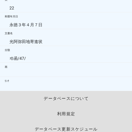
22
和暦年月日
永徳３年４月７日
文書名
光阿弥田地寄進状
分類
ヰ函/47/
画
ﾘﾝｸ
データベースについて
利用規定
データベース更新スケジュール