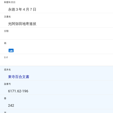
和暦年月日
永徳３年４月７日
文書名
光阿弥田地寄進状
分類
画
ﾘﾝｸ
底本名
東寺百合文書
架番号
6171.62-196
冊
242
頁