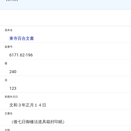
底本名
東寺百合文書
架番号
6171.62-196
冊
240
頁
123
和暦年月日
文和３年正月１４日
文書名
（後七日御修法道具箱封印紙）
分類