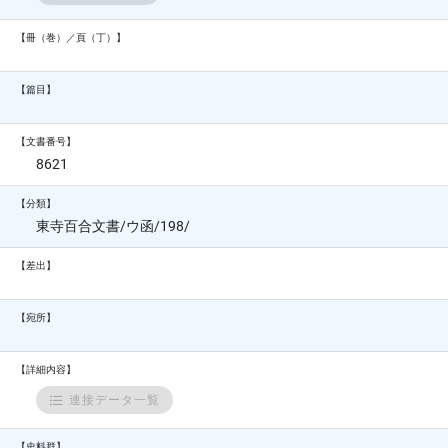
【冊（巻）／頁（丁）】
【篇目】
【文書番号】
8621
【分類】
東寺百合文書/ウ函/198/
【差出】
【宛所】
【詳細内容】
連接データ一覧
【史料群】