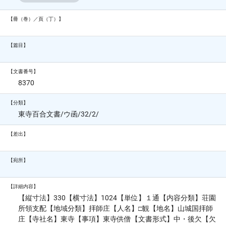
【冊（巻）／頁（丁）】
【篇目】
【文書番号】
8370
【分類】
東寺百合文書/ウ函/32/2/
【差出】
【宛所】
【詳細内容】
【縦寸法】330【横寸法】1024【単位】１通【内容分類】荘園
所領支配【地域分類】拝師庄【人名】□観【地名】山城国拝師
庄【寺社名】東寺【事項】東寺供僧【文書形式】中・後欠【欠