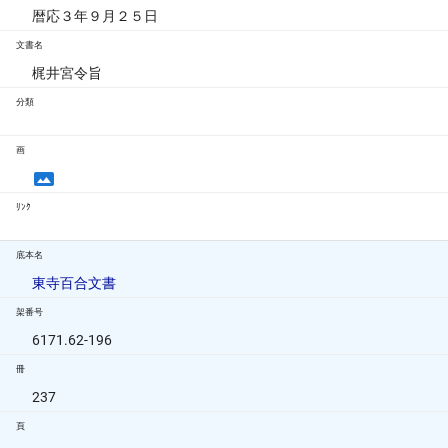
暦応３年９月２５日
文書名
梶井宮令旨
分類
画
ﾘﾝｸ
底本名
東寺百合文書
架番号
6171.62-196
冊
237
頁