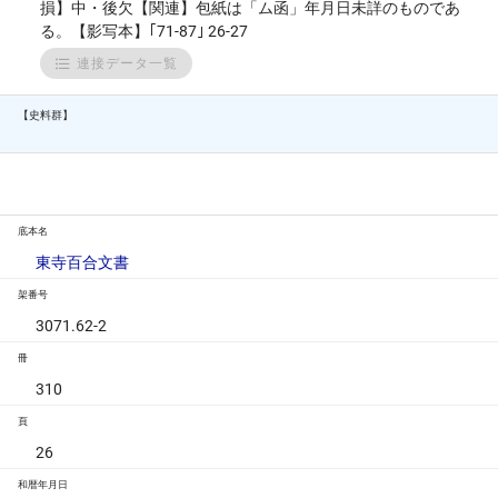
損】中・後欠【関連】包紙は「ム函」年月日未詳のものであ
る。【影写本】｢71-87｣ 26-27
連接データ一覧
【史料群】
底本名
東寺百合文書
架番号
3071.62-2
冊
310
頁
26
和暦年月日