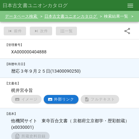
日本古文書ユニオンカタログ
データベース検索
日本古文書ユニオンカタログ
検索結果一覧
前件
次件
一覧
【管理番号】
XA000000404888
【和暦年月日】
暦応３年９月２５日(13400090250)
【文書名】
梶井宮令旨
イメージ
外部リンク
フルテキスト
【底本】
他機関サイト 東寺百合文書（ 京都府立京都学・歴彩館蔵）
(x0030001)
所蔵史料目録