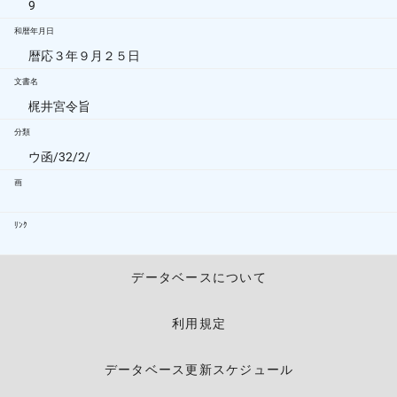
9
和暦年月日
暦応３年９月２５日
文書名
梶井宮令旨
分類
ウ函/32/2/
画
ﾘﾝｸ
データベースについて
利用規定
データベース更新スケジュール