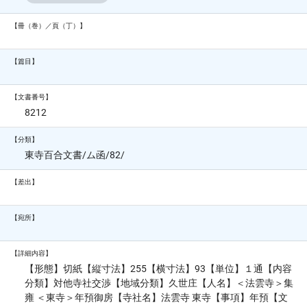
【冊（巻）／頁（丁）】
【篇目】
【文書番号】
8212
【分類】
東寺百合文書/ム函/82/
【差出】
【宛所】
【詳細内容】
【形態】切紙【縦寸法】255【横寸法】93【単位】１通【内容
分類】対他寺社交渉【地域分類】久世庄【人名】＜法雲寺＞集
雍 ＜東寺＞年預御房【寺社名】法雲寺 東寺【事項】年預【文