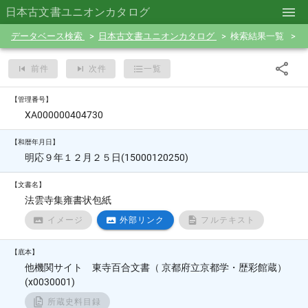
日本古文書ユニオンカタログ
データベース検索
日本古文書ユニオンカタログ
検索結果一覧
前件
次件
一覧
【管理番号】
XA000000404730
【和暦年月日】
明応９年１２月２５日(15000120250)
【文書名】
法雲寺集雍書状包紙
イメージ
外部リンク
フルテキスト
【底本】
他機関サイト 東寺百合文書（ 京都府立京都学・歴彩館蔵）
(x0030001)
所蔵史料目録