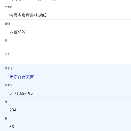
文書名
法雲寺集雍書状封紙
分類
ム函/82/
画
ﾘﾝｸ
底本名
東寺百合文書
架番号
6171.62-196
冊
234
頁
33