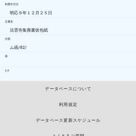
和暦年月日
明応９年１２月２５日
文書名
法雲寺集雍書状包紙
分類
ム函/82/
画
ﾘﾝｸ
データベースについて
利用規定
データベース更新スケジュール