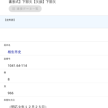
書形式】下部欠【欠損】下部欠
連接データ一覧
【史料群】
底本名
相生市史
架番号
1041.64-114
冊
8
頁
966
和暦年月日
（明応９年１２月２５日）