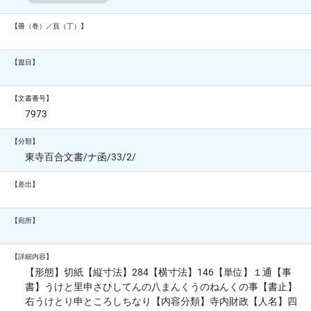
【冊（巻）／頁（丁）】
【篇目】
【文書番号】
7973
【分類】
東寺百合文書/ナ函/33/2/
【差出】
【宛所】
【詳細内容】
【形態】切紙【縦寸法】284【横寸法】146【単位】１通【事
書】うけと里申さひしてんの八まんくうのねんくの事【書止】
右うけとり申ところしちなり【内容分類】寺内財政【人名】四