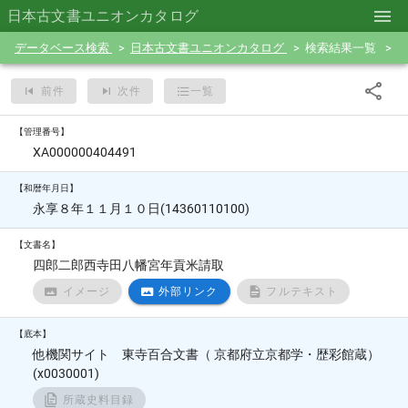
日本古文書ユニオンカタログ
データベース検索
日本古文書ユニオンカタログ
検索結果一覧
前件
次件
一覧
【管理番号】
XA000000404491
【和暦年月日】
永享８年１１月１０日(14360110100)
【文書名】
四郎二郎西寺田八幡宮年貢米請取
イメージ
外部リンク
フルテキスト
【底本】
他機関サイト 東寺百合文書（ 京都府立京都学・歴彩館蔵）
(x0030001)
所蔵史料目録