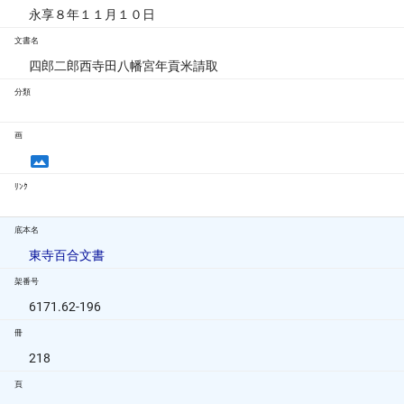
永享８年１１月１０日
文書名
四郎二郎西寺田八幡宮年貢米請取
分類
画
ﾘﾝｸ
底本名
東寺百合文書
架番号
6171.62-196
冊
218
頁