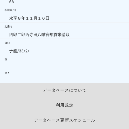
66
和暦年月日
永享８年１１月１０日
文書名
四郎二郎西寺田八幡宮年貢米請取
分類
ナ函/33/2/
画
ﾘﾝｸ
データベースについて
利用規定
データベース更新スケジュール