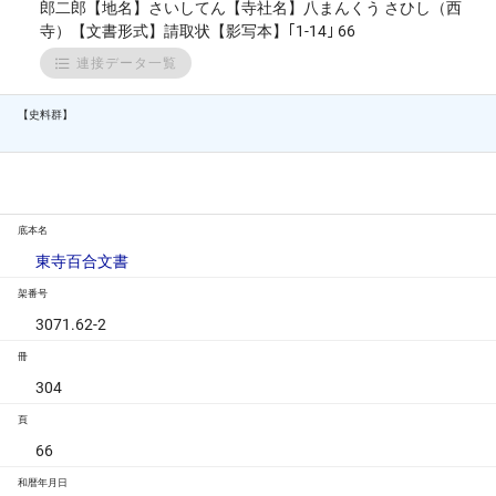
郎二郎【地名】さいしてん【寺社名】八まんくう さひし（西
寺）【文書形式】請取状【影写本】｢1-14｣ 66
連接データ一覧
【史料群】
底本名
東寺百合文書
架番号
3071.62-2
冊
304
頁
66
和暦年月日