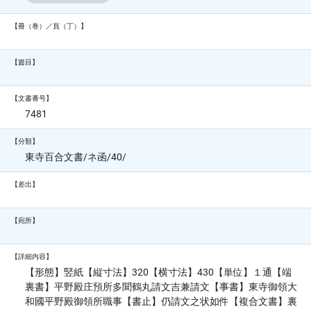
【冊（巻）／頁（丁）】
【篇目】
【文書番号】
7481
【分類】
東寺百合文書/ネ函/40/
【差出】
【宛所】
【詳細内容】
【形態】竪紙【縦寸法】320【横寸法】430【単位】１通【端
裏書】平野殿庄預所多聞鶴丸請文吉兼請文【事書】東寺御領大
和國平野殿御領所職事【書止】仍請文之状如件【複合文書】裏