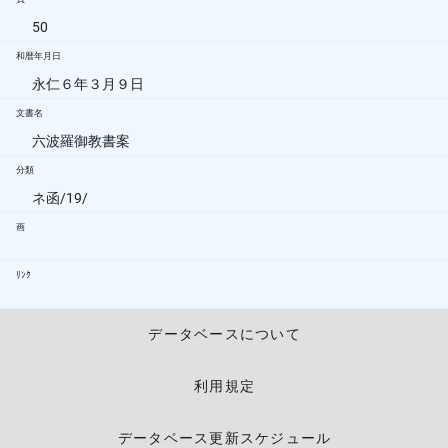
50
和暦年月日
永仁６年３月９日
文書名
六波羅御教書案
分類
ネ函/19/
画
ﾘﾝｸ
データベースについて
利用規定
データベース更新スケジュール