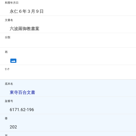
和暦年月日
永仁６年３月９日
文書名
六波羅御教書案
分類
画
ﾘﾝｸ
底本名
東寺百合文書
架番号
6171.62-196
冊
202
頁