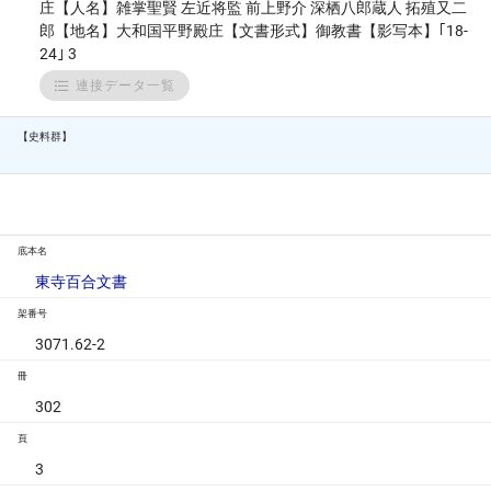
庄【人名】雑掌聖賢 左近将監 前上野介 深栖八郎蔵人 拓殖又二
郎【地名】大和国平野殿庄【文書形式】御教書【影写本】｢18-
24｣ 3
連接データ一覧
【史料群】
底本名
東寺百合文書
架番号
3071.62-2
冊
302
頁
3