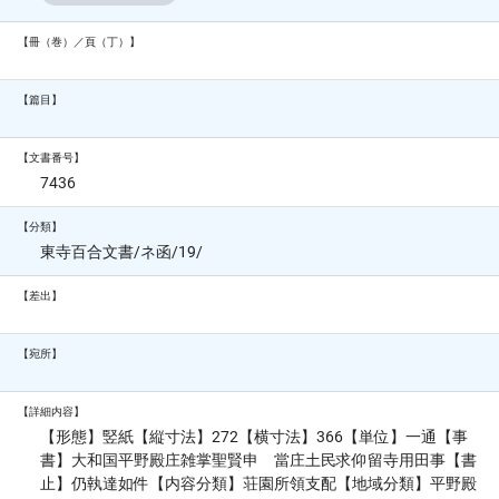
【冊（巻）／頁（丁）】
【篇目】
【文書番号】
7436
【分類】
東寺百合文書/ネ函/19/
【差出】
【宛所】
【詳細内容】
【形態】竪紙【縦寸法】272【横寸法】366【単位】一通【事
書】大和国平野殿庄雑掌聖賢申 當庄土民求仰留寺用田事【書
止】仍執達如件【内容分類】荘園所領支配【地域分類】平野殿