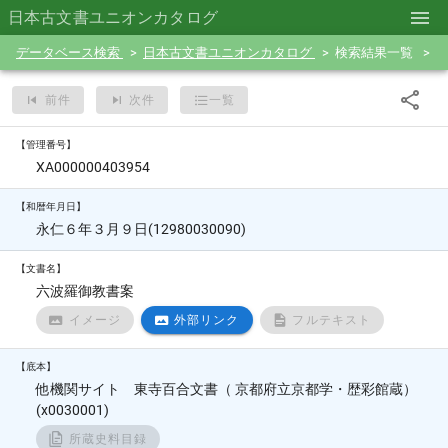
日本古文書ユニオンカタログ
データベース検索
日本古文書ユニオンカタログ
検索結果一覧
前件
次件
一覧
【管理番号】
XA000000403954
【和暦年月日】
永仁６年３月９日(12980030090)
【文書名】
六波羅御教書案
イメージ
外部リンク
フルテキスト
【底本】
他機関サイト 東寺百合文書（ 京都府立京都学・歴彩館蔵）
(x0030001)
所蔵史料目録