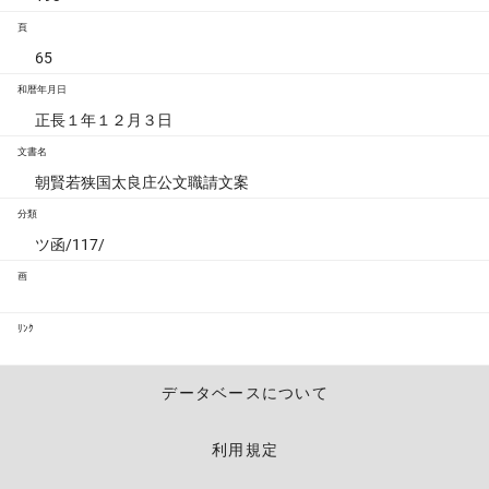
頁
65
和暦年月日
正長１年１２月３日
文書名
朝賢若狭国太良庄公文職請文案
分類
ツ函/117/
画
ﾘﾝｸ
データベースについて
利用規定