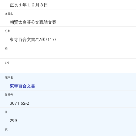
正長１年１２月３日
文書名
朝賢太良荘公文職請文案
分類
東寺百合文書/ツ函/117/
画
ﾘﾝｸ
底本名
東寺百合文書
架番号
3071.62-2
冊
299
頁