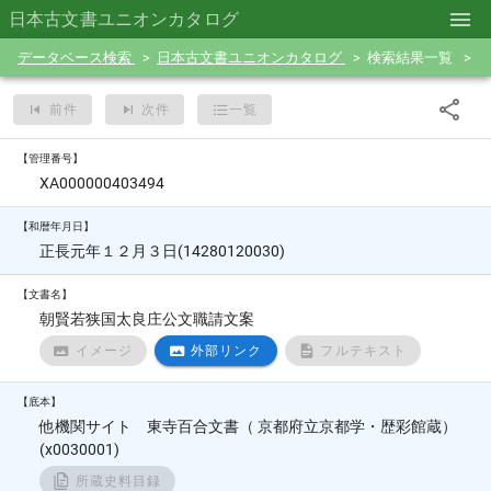
日本古文書ユニオンカタログ
データベース検索
日本古文書ユニオンカタログ
検索結果一覧
前件
次件
一覧
【管理番号】
XA000000403494
【和暦年月日】
正長元年１２月３日(14280120030)
【文書名】
朝賢若狭国太良庄公文職請文案
イメージ
外部リンク
フルテキスト
【底本】
他機関サイト 東寺百合文書（ 京都府立京都学・歴彩館蔵）
(x0030001)
所蔵史料目録