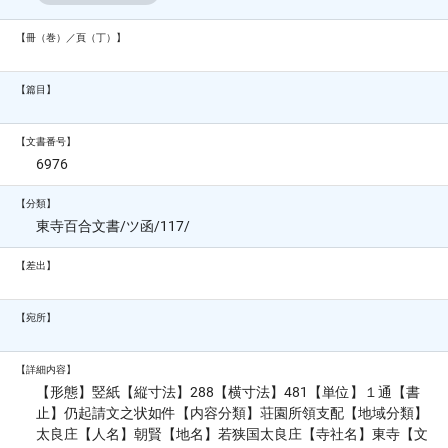
【冊（巻）／頁（丁）】
【篇目】
【文書番号】
6976
【分類】
東寺百合文書/ツ函/117/
【差出】
【宛所】
【詳細内容】
【形態】竪紙【縦寸法】288【横寸法】481【単位】１通【書
止】仍起請文之状如件【内容分類】荘園所領支配【地域分類】
太良庄【人名】朝賢【地名】若狭国太良庄【寺社名】東寺【文