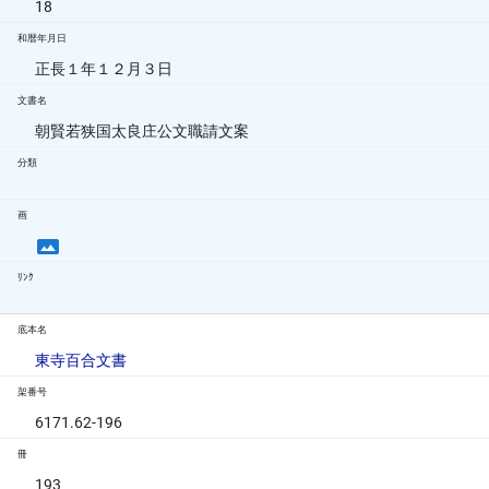
18
和暦年月日
正長１年１２月３日
文書名
朝賢若狭国太良庄公文職請文案
分類
画
ﾘﾝｸ
底本名
東寺百合文書
架番号
6171.62-196
冊
193