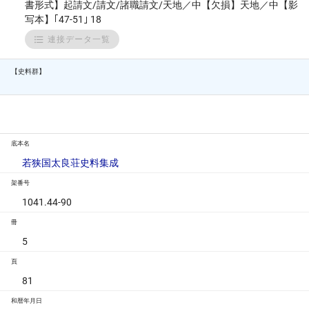
書形式】起請文/請文/諸職請文/天地／中【欠損】天地／中【影
写本】｢47-51｣ 18
連接データ一覧
【史料群】
底本名
若狭国太良荘史料集成
架番号
1041.44-90
冊
5
頁
81
和暦年月日