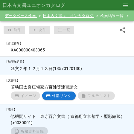
日本古文書ユニオンカタログ
データベース検索
日本古文書ユニオンカタログ
検索結果一覧
前件
次件
一覧
【管理番号】
XA000000403365
【和暦年月日】
延文２年１２月１３日(13570120130)
【文書名】
若狭国太良庄領家方百姓等連署請文
イメージ
外部リンク
フルテキスト
【底本】
他機関サイト 東寺百合文書（ 京都府立京都学・歴彩館蔵）
(x0030001)
所蔵史料目録