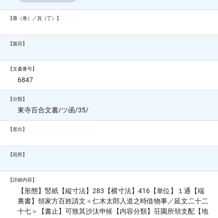
【冊（巻）／頁（丁）】
【篇目】
【文書番号】
6847
【分類】
東寺百合文書/ツ函/35/
【差出】
【宛所】
【詳細内容】
【形態】竪紙【縦寸法】283【横寸法】416【単位】１通【端
裏書】領家方百姓請文＜仁木太郎入道之時借物事／延文二十二
十七＞【書止】可致其沙汰申候【内容分類】荘園所領支配【地