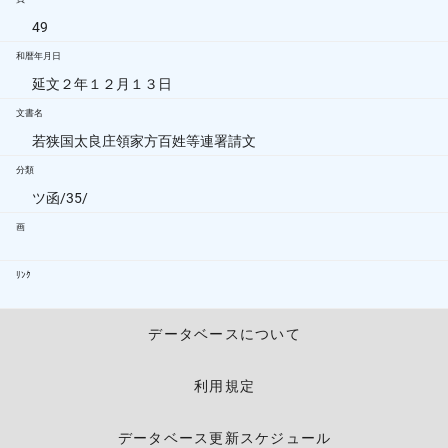
49
和暦年月日
延文２年１２月１３日
文書名
若狭国太良庄領家方百姓等連署請文
分類
ツ函/35/
画
ﾘﾝｸ
データベースについて
利用規定
データベース更新スケジュール