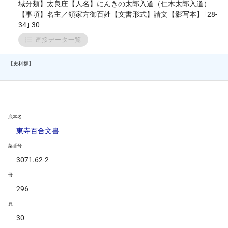
域分類】太良庄【人名】にんきの太郎入道（仁木太郎入道）
【事項】名主／領家方御百姓【文書形式】請文【影写本】｢28-
34｣ 30
連接データ一覧
【史料群】
底本名
東寺百合文書
架番号
3071.62-2
冊
296
頁
30