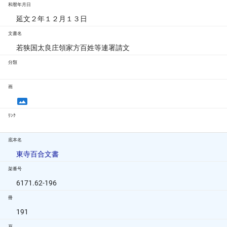
和暦年月日
延文２年１２月１３日
文書名
若狭国太良庄領家方百姓等連署請文
分類
画
ﾘﾝｸ
底本名
東寺百合文書
架番号
6171.62-196
冊
191
頁