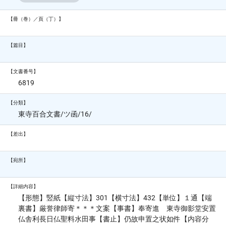
【冊（巻）／頁（丁）】
【篇目】
【文書番号】
6819
【分類】
東寺百合文書/ツ函/16/
【差出】
【宛所】
【詳細内容】
【形態】竪紙【縦寸法】301【横寸法】432【単位】１通【端
裏書】厳誉律師寄＊＊＊文案【事書】奉寄進 東寺御影堂安置
仏舎利長日仏聖料水田事【書止】仍故申置之状如件【内容分