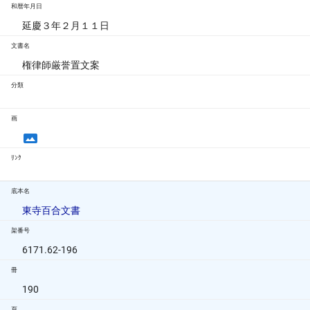
和暦年月日
延慶３年２月１１日
文書名
権律師厳誉置文案
分類
画
ﾘﾝｸ
底本名
東寺百合文書
架番号
6171.62-196
冊
190
頁