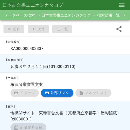
日本古文書ユニオンカタログ
データベース検索
日本古文書ユニオンカタログ
検索結果一覧
前件
次件
一覧
【管理番号】
XA000000403337
【和暦年月日】
延慶３年２月１１日(13100020110)
【文書名】
権律師厳誉置文案
イメージ
外部リンク
フルテキスト
【底本】
他機関サイト 東寺百合文書（ 京都府立京都学・歴彩館蔵）
(x0030001)
所蔵史料目録