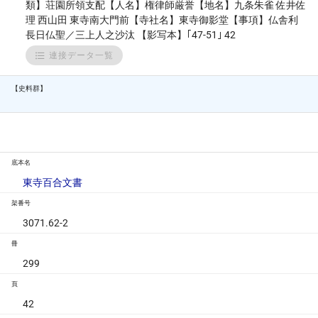
類】荘園所領支配【人名】権律師厳誉【地名】九条朱雀 佐井佐
理 西山田 東寺南大門前【寺社名】東寺御影堂【事項】仏舎利
長日仏聖／三上人之沙汰 【影写本】｢47-51｣ 42
連接データ一覧
【史料群】
底本名
東寺百合文書
架番号
3071.62-2
冊
299
頁
42