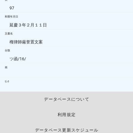
97
和暦年月日
延慶３年２月１１日
文書名
権律師厳誉置文案
分類
ツ函/16/
画
ﾘﾝｸ
データベースについて
利用規定
データベース更新スケジュール