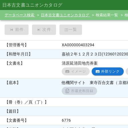
日本古文書ユニオンカタログ
データベース検索
日本古文書ユニオンカタログ
検索結果一覧
前件
次件
一覧
【管理番号】
XA000000403294
【和暦年月日】
嘉禎２年１２月２３日(12360120230
【文書名】
清原延清田地売券案
イメージ
外部リンク
【底本】
他機関サイト 東寺百合文書（ 京都府
所蔵史料目録
【冊（巻）／頁（丁）】
【篇目】
【文書番号】
6776