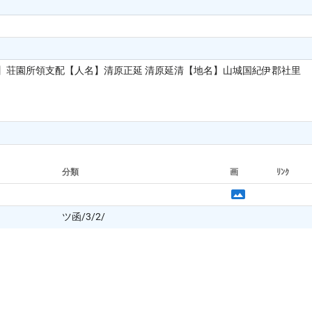
】荘園所領支配【人名】清原正延 清原延清【地名】山城国紀伊郡社里
分類
画
ﾘﾝｸ
ツ函/3/2/