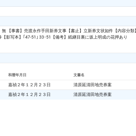
】無 【事書】売渡永作手田新券文事【書止】立新券文状如件【内容分類
影写本】｢47-51｣ 33･51【備考】紙継目裏に坂上明成の花押あり
和暦年月日
文書名
嘉禎２年１２月２３日
清原延清田地売券案
嘉禎２年１２月２３日
清原延清田地売券案