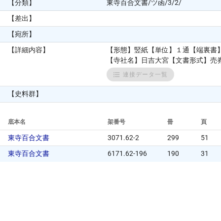
【分類】
東寺百合文書/ツ函/3/2/
【差出】
【宛所】
【詳細内容】
【形態】竪紙【単位】１通【端裏書
【寺社名】日吉大宮【文書形式】売券【
連接データ一覧
【史料群】
底本名
架番号
冊
頁
東寺百合文書
3071.62-2
299
51
東寺百合文書
6171.62-196
190
31