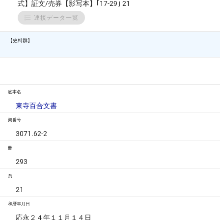
式】証文/売券【影写本】｢17-29｣ 21
連接データ一覧
【史料群】
底本名
東寺百合文書
架番号
3071.62-2
冊
293
頁
21
和暦年月日
応永２４年１１月１４日