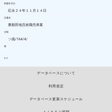
和暦年月日
応永２４年１１月１４日
文書名
乗順田地百姓職売券案
分類
ソ函/164/4/
画
ﾘﾝｸ
データベースについて
利用規定
データベース更新スケジュール