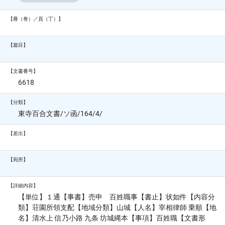
【冊（巻）／頁（丁）】
【篇目】
【文書番号】
6618
【分類】
東寺百合文書/ソ函/164/4/
【差出】
【宛所】
【詳細内容】
【単位】１通【事書】売申 百姓職事【書止】状如件【内容分
類】荘園所領支配【地域分類】山城【人名】宰相律師 乗順【地
名】清水上 信乃小路 九条 坊城縄本【事項】百姓職【文書形