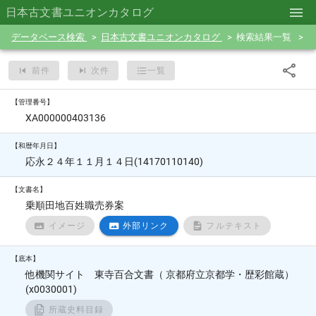
日本古文書ユニオンカタログ
データベース検索
日本古文書ユニオンカタログ
検索結果一覧
前件
次件
一覧
【管理番号】
XA000000403136
【和暦年月日】
応永２４年１１月１４日(14170110140)
【文書名】
乗順田地百姓職売券案
イメージ
外部リンク
フルテキスト
【底本】
他機関サイト 東寺百合文書（ 京都府立京都学・歴彩館蔵）
(x0030001)
所蔵史料目録