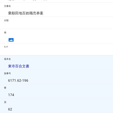
文書名
乗順田地百姓職売券案
分類
画
ﾘﾝｸ
底本名
東寺百合文書
架番号
6171.62-196
冊
174
頁
62