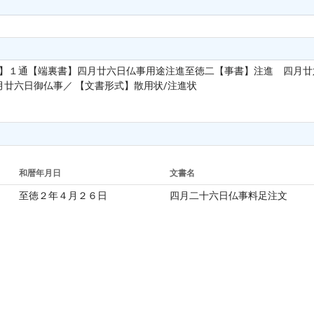
単位】１通【端裏書】四月廿六日仏事用途注進至徳二【事書】注進 四月
廿六日御仏事／ 【文書形式】散用状/注進状
和暦年月日
文書名
至徳２年４月２６日
四月二十六日仏事料足注文