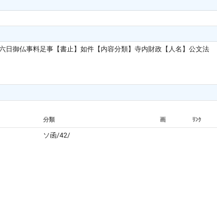
廿六日御仏事料足事【書止】如件【内容分類】寺内財政【人名】公文法
分類
画
ﾘﾝｸ
ソ函/42/