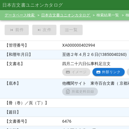
日本古文書ユニオンカタログ
データベース検索
日本古文書ユニオンカタログ
検索結果一覧
前件
次件
一覧
【管理番号】
XA000000402994
【和暦年月日】
至徳２年４月２６日(13850040260)
【文書名】
四月二十六日仏事料足注文
イメージ
外部リンク
【底本】
他機関サイト 東寺百合文書（ 京都府
所蔵史料目録
【冊（巻）／頁（丁）】
【篇目】
【文書番号】
6476