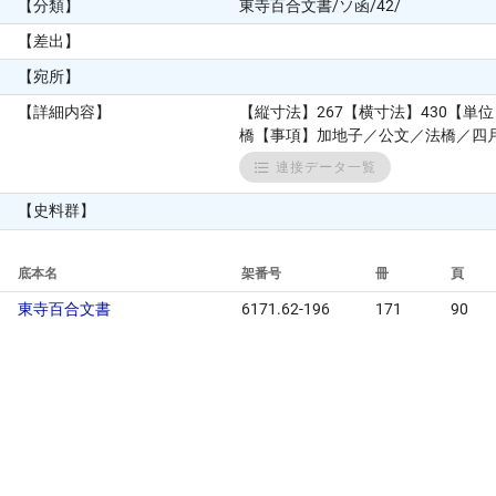
【分類】
東寺百合文書/ソ函/42/
【差出】
【宛所】
【詳細内容】
【縦寸法】267【横寸法】430【
橋【事項】加地子／公文／法橋／四月
連接データ一覧
【史料群】
底本名
架番号
冊
頁
東寺百合文書
6171.62-196
171
90