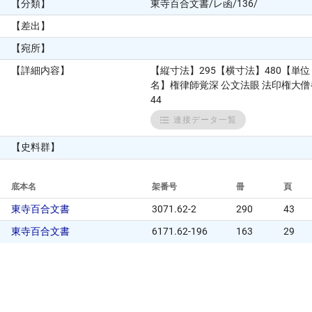
【分類】
東寺百合文書/レ函/136/
【差出】
【宛所】
【詳細内容】
【縦寸法】295【横寸法】480【
名】権律師覚深 公文法眼 法印権大僧
44
連接データ一覧
【史料群】
底本名
架番号
冊
頁
東寺百合文書
3071.62-2
290
43
東寺百合文書
6171.62-196
163
29