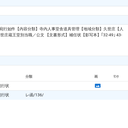
所宛行如件【内容分類】寺内人事堂舎道具管理【地域分類】久世庄【人
王堂別当職／公文 【文書形式】補任状【影写本】｢32-49｣ 43-
分類
画
ﾘﾝｸ
宛行状
宛行状
レ函/136/