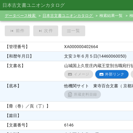
日本古文書ユニオンカタログ
データベース検索
日本古文書ユニオンカタログ
検索結果一覧
前件
次件
一覧
【管理番号】
XA000000402664
【和暦年月日】
文安３年６月５日(14460060050)
【文書名】
山城国上久世庄内蔵王堂別当職宛行
イメージ
外部リンク
【底本】
他機関サイト 東寺百合文書（ 京都府
所蔵史料目録
【冊（巻）／頁（丁）】
【篇目】
【文書番号】
6146