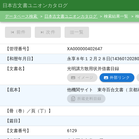
日本古文書ユニオンカタログ
データベース検索
日本古文書ユニオンカタログ
検索結果一覧
前件
次件
一覧
【管理番号】
XA000000402647
【和暦年月日】
永享８年１２月２８日(14360120280
【文書名】
光明講方散用状并借書目録
イメージ
外部リンク
【底本】
他機関サイト 東寺百合文書（ 京都府
所蔵史料目録
【冊（巻）／頁（丁）】
【篇目】
【文書番号】
6129