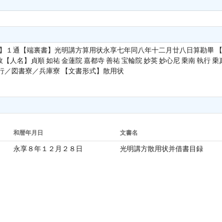
単位】１通【端裏書】光明講方算用状永享七年同八年十二月廿八日算勘畢
名】貞順 如祐 金蓮院 嘉都寺 善祐 宝輪院 妙英 妙心尼 乗南 執行 乗真 
行／図書寮／兵庫寮 【文書形式】散用状
和暦年月日
文書名
永享８年１２月２８日
光明講方散用状并借書目録