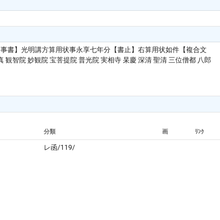
 【事書】光明講方算用状事永享七年分【書止】右算用状如件【複合文
観智院 妙観院 宝菩提院 普光院 実相寺 杲慶 深清 聖清 三位僧都 八郎
分類
画
ﾘﾝｸ
レ函/119/