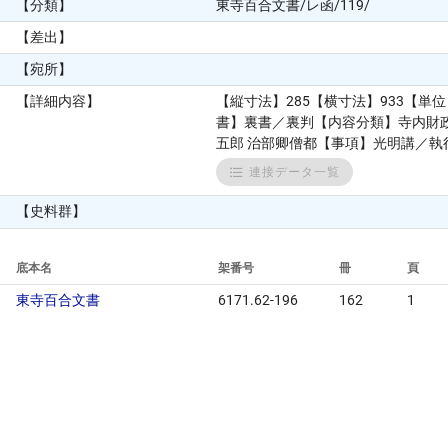
【分類】
東寺百合文書/レ函/119/
【差出】
【宛所】
【詳細内容】
【縦寸法】285【横寸法】933【
書】裏書／裏判【内容分類】寺内財政【人
五郎 治部卿僧都【事項】光明講／執
連接データ一覧
【史料群】
底本名
架番号
冊
頁
東寺百合文書
6171.62-196
162
1