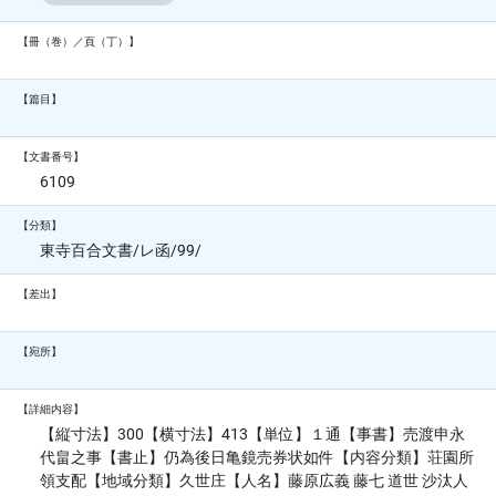
【冊（巻）／頁（丁）】
【篇目】
【文書番号】
6109
【分類】
東寺百合文書/レ函/99/
【差出】
【宛所】
【詳細内容】
【縦寸法】300【横寸法】413【単位】１通【事書】売渡申永
代畠之事【書止】仍為後日亀鏡売券状如件【内容分類】荘園所
領支配【地域分類】久世庄【人名】藤原広義 藤七 道世 沙汰人