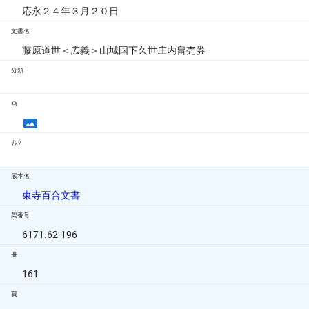
応永２４年３月２０日
文書名
藤原道世＜広義＞山城国下久世庄内畠売券
分類
画
ﾘﾝｸ
底本名
東寺百合文書
架番号
6171.62-196
冊
161
頁