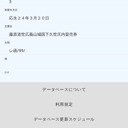
3
和暦年月日
応永２４年３月２０日
文書名
藤原道世広義山城国下久世庄内畠売券
分類
レ函/99/
画
ﾘﾝｸ
データベースについて
利用規定
データベース更新スケジュール