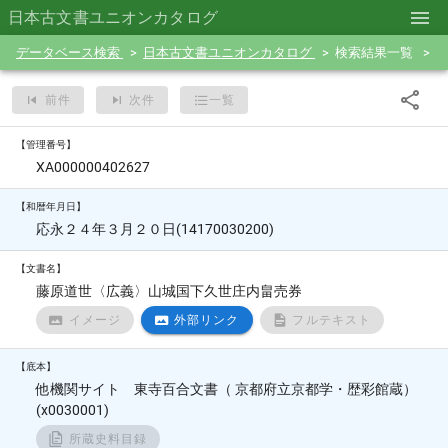
日本古文書ユニオンカタログ
データベース検索
日本古文書ユニオンカタログ
検索結果一覧
前件
次件
一覧
【管理番号】
XA000000402627
【和暦年月日】
応永２４年３月２０日(14170030200)
【文書名】
藤原道世〈広義〉山城国下久世庄内畠売券
イメージ
外部リンク
フルテキスト
【底本】
他機関サイト 東寺百合文書（ 京都府立京都学・歴彩館蔵）
(x0030001)
所蔵史料目録