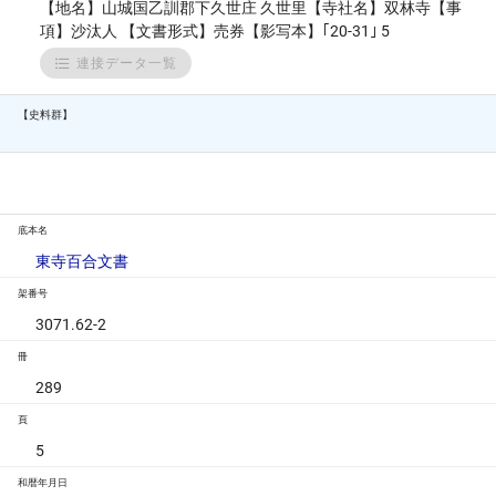
【地名】山城国乙訓郡下久世庄 久世里【寺社名】双林寺【事
項】沙汰人 【文書形式】売券【影写本】｢20-31｣ 5
連接データ一覧
【史料群】
底本名
東寺百合文書
架番号
3071.62-2
冊
289
頁
5
和暦年月日