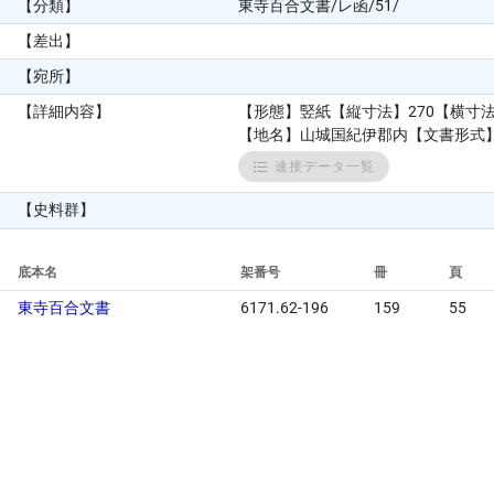
【分類】
東寺百合文書/レ函/51/
【差出】
【宛所】
【詳細内容】
【形態】竪紙【縦寸法】270【横寸
【地名】山城国紀伊郡内【文書形式
連接データ一覧
【史料群】
底本名
架番号
冊
頁
東寺百合文書
6171.62-196
159
55