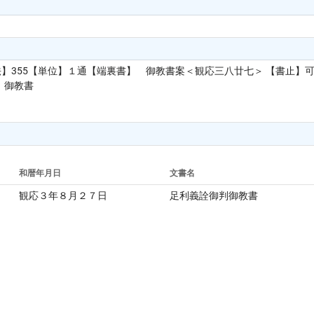
法】355【単位】１通【端裏書】 御教書案＜観応三八廿七＞ 【書止
】御教書
和暦年月日
文書名
観応３年８月２７日
足利義詮御判御教書