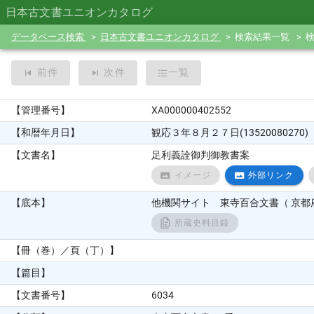
日本古文書ユニオンカタログ
データベース検索
日本古文書ユニオンカタログ
検索結果一覧
前件
次件
一覧
【管理番号】
XA000000402552
【和暦年月日】
観応３年８月２７日(13520080270)
【文書名】
足利義詮御判御教書案
イメージ
外部リンク
【底本】
他機関サイト 東寺百合文書（ 京都府
所蔵史料目録
【冊（巻）／頁（丁）】
【篇目】
【文書番号】
6034