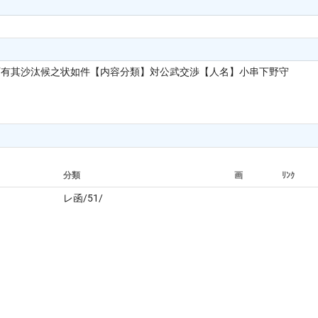
】可有其沙汰候之状如件【内容分類】対公武交渉【人名】小串下野守
分類
画
ﾘﾝｸ
レ函/51/