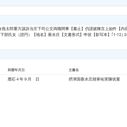
倉孫太郎重方謀訴当庄下司公文両職間事【書止】仍謹披陳言上如件【内容
下部氏女（證円）【地名】垂水庄【文書形式】申状【影写本】｢1-12｣ 26
和暦年月日
文書名
暦応４年９月 日
摂津国垂水庄雑掌祐実陳状案