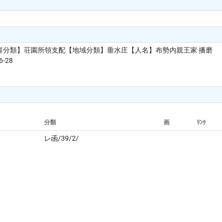
分類】荘園所領支配【地域分類】垂水庄【人名】布勢内親王家 播磨
-28
分類
画
ﾘﾝｸ
レ函/39/2/