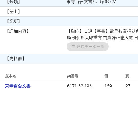
【分類】
東寺百合文書/レ函/39/2/
【差出】
【宛所】
【詳細内容】
【単位】１通【事書】欲早被寄捐朝
局 朝倉孫太郎重方 門真弾正忠入道 日
連接データ一覧
【史料群】
底本名
架番号
冊
頁
東寺百合文書
6171.62-196
159
27