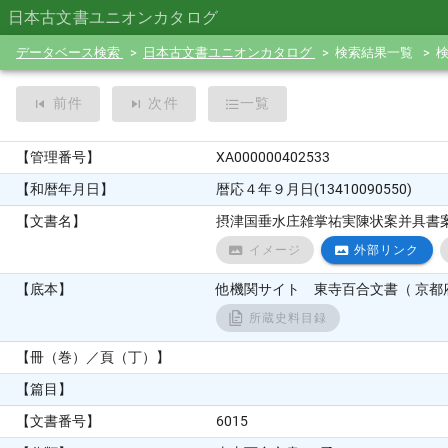
日本古文書ユニオンカタログ
データベース検索
日本古文書ユニオンカタログ
検索結果一覧
前件
次件
一覧
【管理番号】
XA000000402533
【和暦年月日】
暦応４年９月日(13410090550)
【文書名】
摂津国垂水庄雑掌祐実陳状案并具書
イメージ
外部リンク
【底本】
他機関サイト 東寺百合文書（ 京都府
所蔵史料目録
【冊（巻）／頁（丁）】
【篇目】
【文書番号】
6015