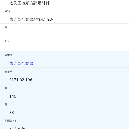
太良庄地頭方評定引付
分類
東寺百合文書/タ函/123/
画
ﾘﾝｸ
底本名
東寺百合文書
架番号
6171.62-196
冊
146
頁
83
和暦年月日