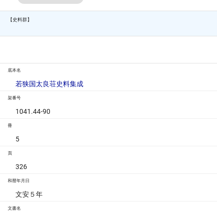
【史料群】
底本名
若狭国太良荘史料集成
架番号
1041.44-90
冊
5
頁
326
和暦年月日
文安５年
文書名