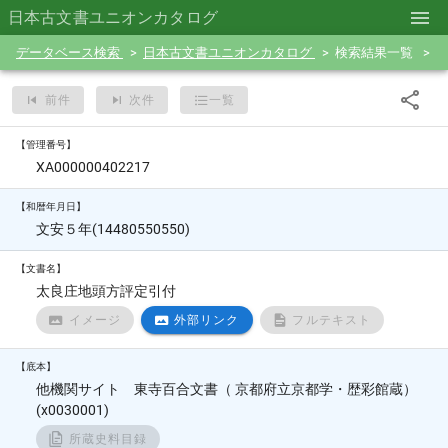
日本古文書ユニオンカタログ
データベース検索
日本古文書ユニオンカタログ
検索結果一覧
前件
次件
一覧
【管理番号】
XA000000402217
【和暦年月日】
文安５年(14480550550)
【文書名】
太良庄地頭方評定引付
イメージ
外部リンク
フルテキスト
【底本】
他機関サイト 東寺百合文書（ 京都府立京都学・歴彩館蔵）
(x0030001)
所蔵史料目録