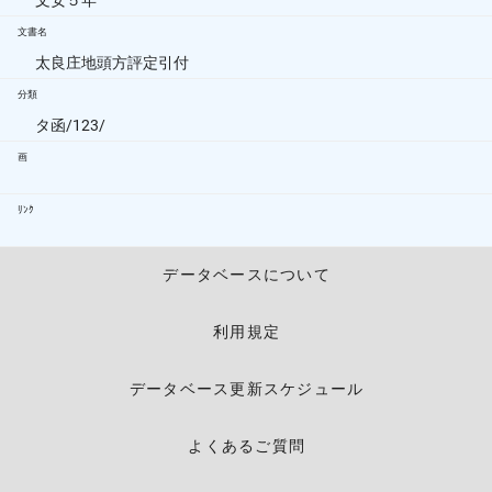
文安５年
文書名
太良庄地頭方評定引付
分類
タ函/123/
画
ﾘﾝｸ
データベースについて
利用規定
データベース更新スケジュール
よくあるご質問