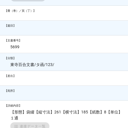
【冊（巻）／頁（丁）】
【篇目】
【文書番号】
5699
【分類】
東寺百合文書/タ函/123/
【差出】
【宛所】
【詳細内容】
【形態】袋綴【縦寸法】261【横寸法】185【紙数】8【単位】
１通
連接データ一覧