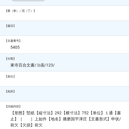
【冊（巻）／頁（丁）】
【篇目】
【文書番号】
5405
【分類】
東寺百合文書/ヨ函/123/
【差出】
【宛所】
【詳細内容】
【形態】竪紙【縦寸法】292【横寸法】752【単位】１通【書
止】［ ］上如件【地名】播磨国平津庄【文書形式】申状/
前欠【欠損】前欠