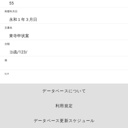
55
和暦年月日
永和１年３月日
文書名
東寺申状案
分類
ヨ函/123/
画
ﾘﾝｸ
データベースについて
利用規定
データベース更新スケジュール