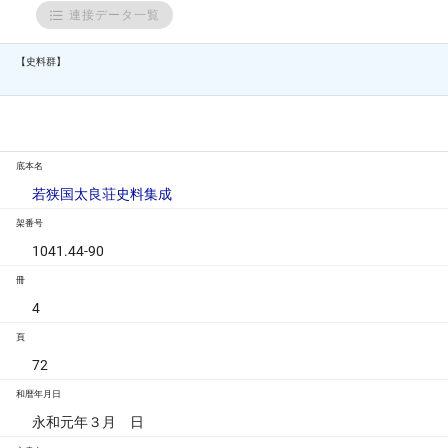
連接データ一覧
【史料群】
底本名
若狭国太良荘史料集成
架番号
1041.44-90
冊
4
頁
72
和暦年月日
永和元年３月 日