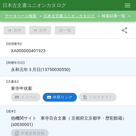
日本古文書ユニオンカタログ
データベース検索
日本古文書ユニオンカタログ
検索結果一覧
前件
次件
一覧
【管理番号】
XA000000401923
【和暦年月日】
永和元年３月日(13750030550)
【文書名】
東寺申状案
イメージ
外部リンク
フルテキスト
【底本】
他機関サイト 東寺百合文書（ 京都府立京都学・歴彩館蔵）
(x0030001)
所蔵史料目録