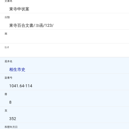
文書名
東寺申状案
分類
東寺百合文書/ヨ函/123/
画
ﾘﾝｸ
底本名
相生市史
架番号
1041.64-114
冊
8
頁
352
和暦年月日