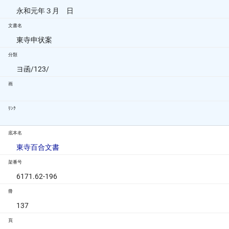
永和元年３月 日
文書名
東寺申状案
分類
ヨ函/123/
画
ﾘﾝｸ
底本名
東寺百合文書
架番号
6171.62-196
冊
137
頁