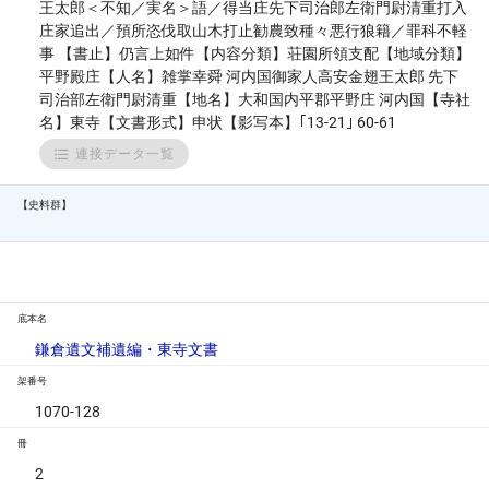
王太郎＜不知／実名＞語／得当庄先下司治郎左衛門尉清重打入
庄家追出／預所恣伐取山木打止勧農致種々悪行狼籍／罪科不軽
事 【書止】仍言上如件【内容分類】荘園所領支配【地域分類】
平野殿庄【人名】雑掌幸舜 河内国御家人高安金翅王太郎 先下
司治部左衛門尉清重【地名】大和国内平郡平野庄 河内国【寺社
名】東寺【文書形式】申状【影写本】｢13-21｣ 60-61
連接データ一覧
【史料群】
底本名
鎌倉遺文補遺編・東寺文書
架番号
1070-128
冊
2