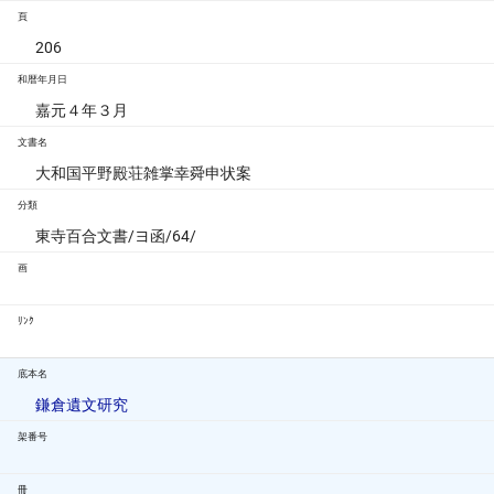
頁
206
和暦年月日
嘉元４年３月
文書名
大和国平野殿荘雑掌幸舜申状案
分類
東寺百合文書/ヨ函/64/
画
ﾘﾝｸ
底本名
鎌倉遺文研究
架番号
冊