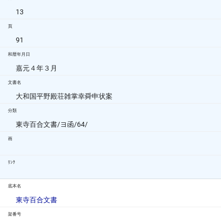
13
頁
91
和暦年月日
嘉元４年３月
文書名
大和国平野殿荘雑掌幸舜申状案
分類
東寺百合文書/ヨ函/64/
画
ﾘﾝｸ
底本名
東寺百合文書
架番号