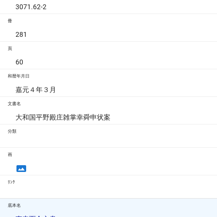
3071.62-2
冊
281
頁
60
和暦年月日
嘉元４年３月
文書名
大和国平野殿庄雑掌幸舜申状案
分類
画
ﾘﾝｸ
底本名