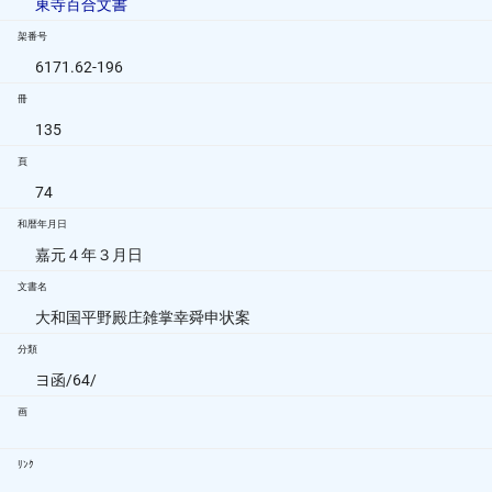
東寺百合文書
架番号
6171.62-196
冊
135
頁
74
和暦年月日
嘉元４年３月日
文書名
大和国平野殿庄雑掌幸舜申状案
分類
ヨ函/64/
画
ﾘﾝｸ