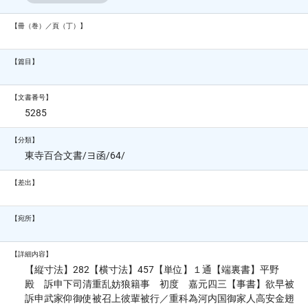
【冊（巻）／頁（丁）】
【篇目】
【文書番号】
5285
【分類】
東寺百合文書/ヨ函/64/
【差出】
【宛所】
【詳細内容】
【縦寸法】282【横寸法】457【単位】１通【端裏書】平野
殿 訴申下司清重乱妨狼籍事 初度 嘉元四三【事書】欲早被
訴申武家仰御使被召上彼輩被行／重科為河内国御家人高安金翅