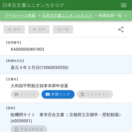
日本古文書ユニオンカタログ
データベース検索
日本古文書ユニオンカタログ
検索結果一覧
前件
次件
一覧
【管理番号】
XA000000401803
【和暦年月日】
嘉元４年３月日(13060030550)
【文書名】
大和国平野殿庄雑掌幸舜申状案
イメージ
外部リンク
フルテキスト
【底本】
他機関サイト 東寺百合文書（ 京都府立京都学・歴彩館蔵）
(x0030001)
所蔵史料目録