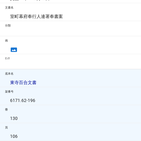
文書名
室町幕府奉行人連署奉書案
分類
画
ﾘﾝｸ
底本名
東寺百合文書
架番号
6171.62-196
冊
130
頁
106