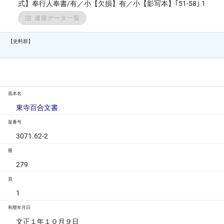
式】奉行人奉書/有／小【欠損】有／小【影写本】｢51-58｣ 1
連接データ一覧
【史料群】
底本名
東寺百合文書
架番号
3071.62-2
冊
279
頁
1
和暦年月日
文正１年１０月９日