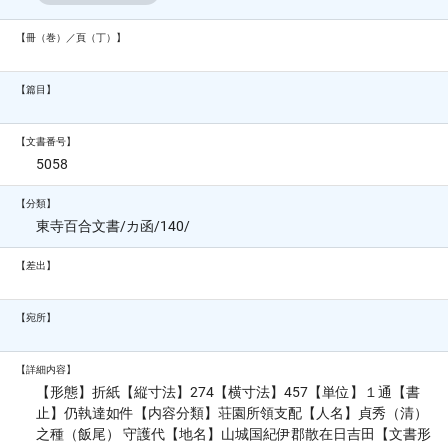
【冊（巻）／頁（丁）】
【篇目】
【文書番号】
5058
【分類】
東寺百合文書/カ函/140/
【差出】
【宛所】
【詳細内容】
【形態】折紙【縦寸法】274【横寸法】457【単位】１通【書
止】仍執達如件【内容分類】荘園所領支配【人名】貞秀（清）
之種（飯尾） 守護代【地名】山城国紀伊郡散在日吉田【文書形