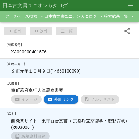
日本古文書ユニオンカタログ
データベース検索
日本古文書ユニオンカタログ
検索結果一覧
前件
次件
一覧
【管理番号】
XA000000401576
【和暦年月日】
文正元年１０月９日(14660100090)
【文書名】
室町幕府奉行人連署奉書案
イメージ
外部リンク
フルテキスト
【底本】
他機関サイト 東寺百合文書（ 京都府立京都学・歴彩館蔵）
(x0030001)
所蔵史料目録