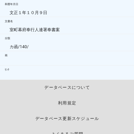
和暦年月日
文正１年１０月９日
文書名
室町幕府奉行人連署奉書案
分類
カ函/140/
画
ﾘﾝｸ
データベースについて
利用規定
データベース更新スケジュール