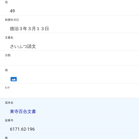
頁
49
和暦年月日
徳治３年３月１３日
文書名
さいふつ請文
分類
画
ﾘﾝｸ
底本名
東寺百合文書
架番号
6171.62-196
冊