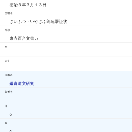
徳治３年３月１３日
文書名
さいふつ・いやさふ郎連署証状
分類
東寺百合文書カ
画
ﾘﾝｸ
底本名
鎌倉遺文研究
架番号
冊
6
頁
41