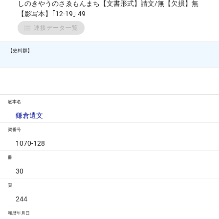
しのきやうのさゑもんまち【文書形式】請文/無【欠損】無
【影写本】｢12-19｣ 49
連接データ一覧
【史料群】
底本名
鎌倉遺文
架番号
1070-128
冊
30
頁
244
和暦年月日