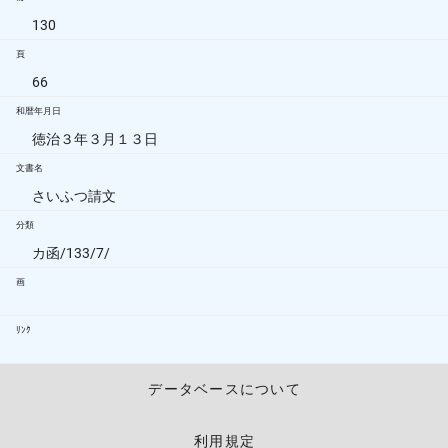
130
頁
66
和暦年月日
徳治３年３月１３日
文書名
さいふつ請文
分類
カ函/133/7/
画
ﾘﾝｸ
データベースについて
利用規定