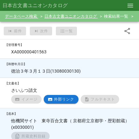
日本古文書ユニオンカタログ
データベース検索
日本古文書ユニオンカタログ
検索結果一覧
前件
次件
一覧
【管理番号】
XA000000401563
【和暦年月日】
徳治３年３月１３日(13080030130)
【文書名】
さいふつ請文
イメージ
外部リンク
フルテキスト
【底本】
他機関サイト 東寺百合文書（ 京都府立京都学・歴彩館蔵）
(x0030001)
所蔵史料目録