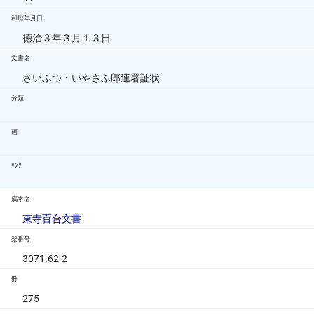
和暦年月日
徳治３年３月１３日
文書名
さいふつ・いやさふ郎連署証状
分類
画
ﾘﾝｸ
底本名
東寺百合文書
架番号
3071.62-2
冊
275