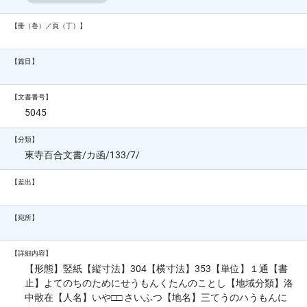
【冊（巻）／頁（丁）】
【篇目】
【文書番号】
5045
【分類】
東寺百合文書/カ函/133/7/
【差出】
【宛所】
【詳細内容】
【形態】竪紙【縦寸法】304【横寸法】353【単位】１通【書
止】よてのちのためにせうもんくたんのことし【地域分類】洛
中散在【人名】いや□□ さいふつ【地名】三てうのハうもんに