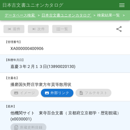
日本古文書ユニオンカタログ
データベース検索
日本古文書ユニオンカタログ
検索結果一覧
前件
次件
一覧
【管理番号】
XA000000400906
【和暦年月日】
嘉慶３年２月１３日(13890020130)
【文書名】
播磨国矢野庄学衆方年貢等散用状
イメージ
外部リンク
フルテキスト
【底本】
他機関サイト 東寺百合文書（ 京都府立京都学・歴彩館蔵）
(x0030001)
所蔵史料目録