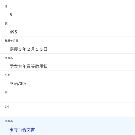
冊
8
頁
495
和暦年月日
嘉慶３年２月１３日
文書名
学衆方年貢等散用状
分類
ヲ函/30/
画
ﾘﾝｸ
底本名
東寺百合文書