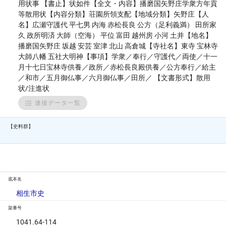
用状事 【書止】状如件【全文・内容】播磨国矢野庄学衆方年貢
等散用状【内容分類】荘園所領支配【地域分類】矢野庄【人
名】広瀬守護代 平七男 内海 赤松長良 公方（足利義満） 田所家
久 政所明済 大師（空海） 平位 富田 越州房 小河 土井【地名】
播磨国矢野庄 坂越 安芸 室津 北山 高倉城【寺社名】東寺 宝林寺
大師八幡 五社大明神【事項】学衆／奉行／守護代／両使／十一
月十七日宝林寺供養／政所／赤松長良殿供養／公方奉行／給主
／和市／五月御仏事／六月御仏事／田所／ 【文書形式】散用
状/注進状
連接データ一覧
【史料群】
底本名
相生市史
架番号
1041.64-114