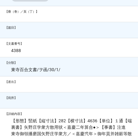
【冊（巻）／頁（丁）】
【篇目】
【文書番号】
4388
【分類】
東寺百合文書/ヲ函/30/1/
【差出】
【宛所】
【詳細内容】
【形態】竪紙【縦寸法】282【横寸法】4636【単位】１通【端
裏書】矢野庄学衆方散用状＜嘉慶二年算合●＞【事書】注進
東寺御領播磨国矢野庄学衆方／＜嘉慶弐年＞御年貢并雑穀等散