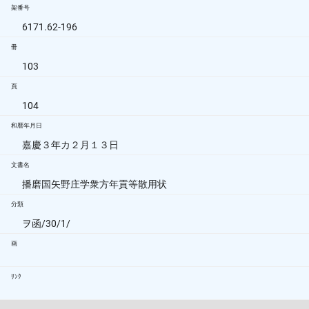
架番号
6171.62-196
冊
103
頁
104
和暦年月日
嘉慶３年カ２月１３日
文書名
播磨国矢野庄学衆方年貢等散用状
分類
ヲ函/30/1/
画
ﾘﾝｸ