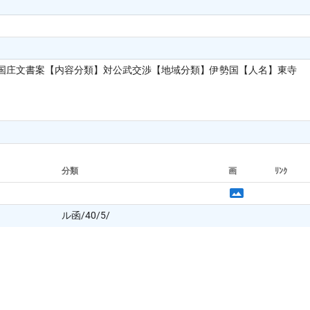
国庄文書案【内容分類】対公武交渉【地域分類】伊勢国【人名】東寺
分類
画
ﾘﾝｸ
ル函/40/5/