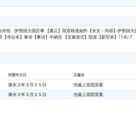
当寺領 伊勢国大国庄事 【書止】院宣執達如件【全文・内容】伊勢国大
【寺社名】東寺【事項】中納言 【文書形式】院宣【影写本】｢1-8｣ 7
和暦年月日
文書名
康永３年３月２５日
光厳上皇院宣案
康永３年３月２５日
光厳上皇院宣案