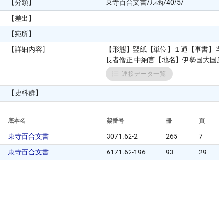
【分類】
東寺百合文書/ル函/40/5/
【差出】
【宛所】
【詳細内容】
【形態】竪紙【単位】１通【事書】
長者僧正 中納言【地名】伊勢国大国庄
連接データ一覧
【史料群】
底本名
架番号
冊
頁
東寺百合文書
3071.62-2
265
7
東寺百合文書
6171.62-196
93
29