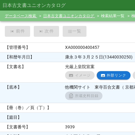
日本古文書ユニオンカタログ
データベース検索
日本古文書ユニオンカタログ
検索結果一覧
前件
次件
一覧
【管理番号】
XA000000400457
【和暦年月日】
康永３年３月２５日(13440030250)
【文書名】
光厳上皇院宣案
イメージ
外部リンク
【底本】
他機関サイト 東寺百合文書（ 京都府
所蔵史料目録
【冊（巻）／頁（丁）】
【篇目】
【文書番号】
3939