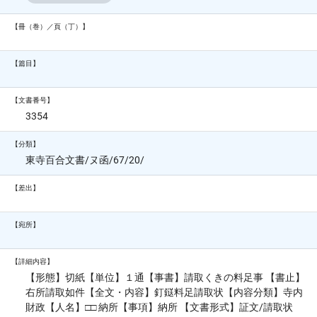
【冊（巻）／頁（丁）】
【篇目】
【文書番号】
3354
【分類】
東寺百合文書/ヌ函/67/20/
【差出】
【宛所】
【詳細内容】
【形態】切紙【単位】１通【事書】請取くきの料足事 【書止】
右所請取如件【全文・内容】釘鎹料足請取状【内容分類】寺内
財政【人名】□□ 納所【事項】納所 【文書形式】証文/請取状