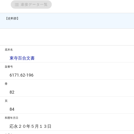
連接データ一覧
【史料群】
底本名
東寺百合文書
架番号
6171.62-196
冊
82
頁
84
和暦年月日
応永２０年５月１３日