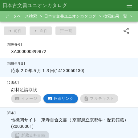
日本古文書ユニオンカタログ
データベース検索
日本古文書ユニオンカタログ
検索結果一覧
前件
次件
一覧
【管理番号】
XA000000399872
【和暦年月日】
応永２０年５月１３日(14130050130)
【文書名】
釘料足請取状
イメージ
外部リンク
フルテキスト
【底本】
他機関サイト 東寺百合文書（ 京都府立京都学・歴彩館蔵）
(x0030001)
所蔵史料目録