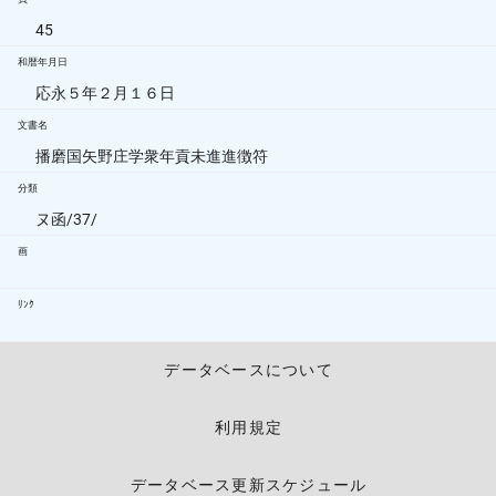
45
和暦年月日
応永５年２月１６日
文書名
播磨国矢野庄学衆年貢未進進徴符
分類
ヌ函/37/
画
ﾘﾝｸ
データベースについて
利用規定
データベース更新スケジュール