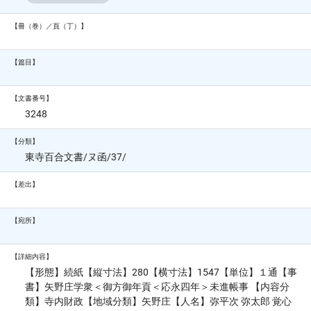
【冊（巻）／頁（丁）】
【篇目】
【文書番号】
3248
【分類】
東寺百合文書/ヌ函/37/
【差出】
【宛所】
【詳細内容】
【形態】続紙【縦寸法】280【横寸法】1547【単位】１通【事
書】矢野庄学衆＜御方御年貢＜応永四年＞未進帳事 【内容分
類】寺内財政【地域分類】矢野庄【人名】弥平次 弥太郎 覚心