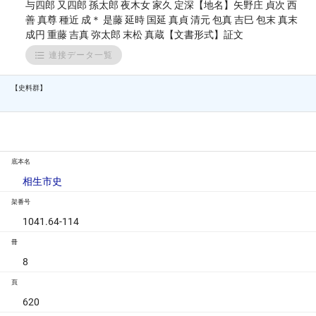
与四郎 又四郎 孫太郎 夜木女 家久 定深【地名】矢野庄 貞次 西
善 真尊 種近 成＊ 是藤 延時 国延 真貞 清元 包真 吉巳 包末 真末
成円 重藤 吉真 弥太郎 末松 真蔵【文書形式】証文
連接データ一覧
【史料群】
底本名
相生市史
架番号
1041.64-114
冊
8
頁
620