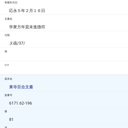
和暦年月日
応永５年２月１６日
文書名
学衆方年貢未進徴符
分類
ヌ函/37/
画
ﾘﾝｸ
底本名
東寺百合文書
架番号
6171.62-196
冊
81
頁