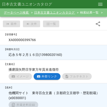
日本古文書ユニオンカタログ
データベース検索
日本古文書ユニオンカタログ
検索結果一覧
前件
次件
一覧
【管理番号】
XA000000399766
【和暦年月日】
応永５年２月１６日(13980020160)
【文書名】
播磨国矢野庄学衆方年貢未進徴符
イメージ
外部リンク
フルテキスト
【底本】
他機関サイト 東寺百合文書（ 京都府立京都学・歴彩館蔵）
(x0030001)
所蔵史料目録