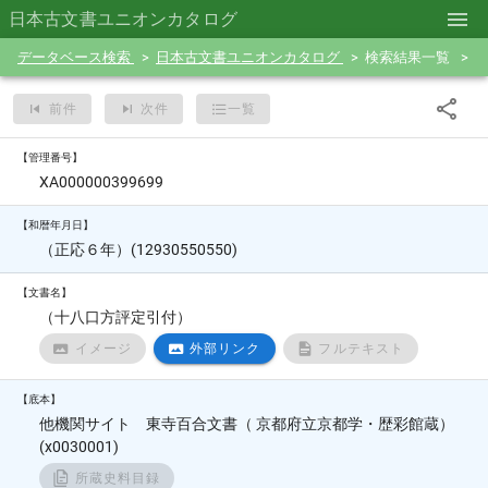
日本古文書ユニオンカタログ
データベース検索
日本古文書ユニオンカタログ
検索結果一覧
前件
次件
一覧
【管理番号】
XA000000399699
【和暦年月日】
（正応６年）(12930550550)
【文書名】
（十八口方評定引付）
イメージ
外部リンク
フルテキスト
【底本】
他機関サイト 東寺百合文書（ 京都府立京都学・歴彩館蔵）
(x0030001)
所蔵史料目録