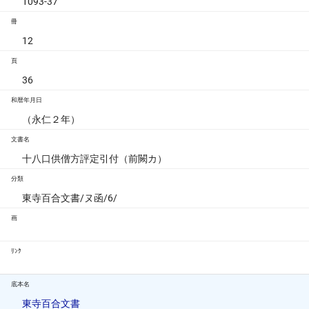
1093-37
冊
12
頁
36
和暦年月日
（永仁２年）
文書名
十八口供僧方評定引付（前闕カ）
分類
東寺百合文書/ヌ函/6/
画
ﾘﾝｸ
底本名
東寺百合文書