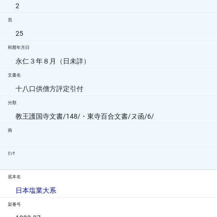
2
頁
25
和暦年月日
永仁３年８月（日未詳）
文書名
十八口供僧方評定引付
分類
教王護国寺文書/148/・東寺百合文書/ヌ函/6/
画
ﾘﾝｸ
底本名
日本塩業大系
架番号