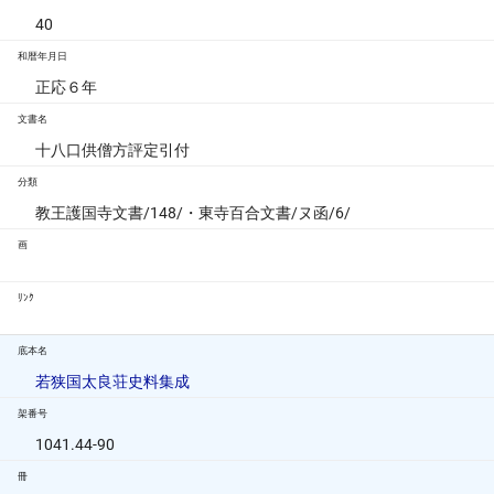
40
和暦年月日
正応６年
文書名
十八口供僧方評定引付
分類
教王護国寺文書/148/・東寺百合文書/ヌ函/6/
画
ﾘﾝｸ
底本名
若狭国太良荘史料集成
架番号
1041.44-90
冊