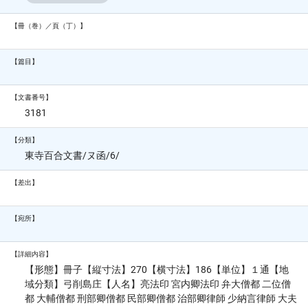
【冊（巻）／頁（丁）】
【篇目】
【文書番号】
3181
【分類】
東寺百合文書/ヌ函/6/
【差出】
【宛所】
【詳細内容】
【形態】冊子【縦寸法】270【横寸法】186【単位】１通【地
域分類】弓削島庄【人名】亮法印 宮内卿法印 弁大僧都 二位僧
都 大輔僧都 刑部卿僧都 民部卿僧都 治部卿律師 少納言律師 大夫