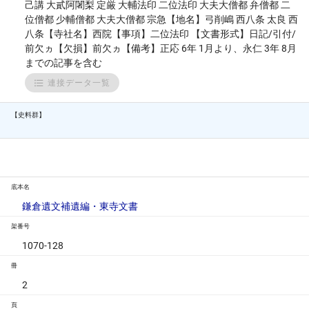
己講 大貳阿闍梨 定厳 大輔法印 二位法印 大夫大僧都 弁僧都 二
位僧都 少輔僧都 大夫大僧都 宗急【地名】弓削嶋 西八条 太良 西
八条【寺社名】西院【事項】二位法印 【文書形式】日記/引付/
前欠ヵ【欠損】前欠ヵ【備考】正応 6年 1月より、永仁 3年 8月
までの記事を含む
連接データ一覧
【史料群】
底本名
鎌倉遺文補遺編・東寺文書
架番号
1070-128
冊
2
頁