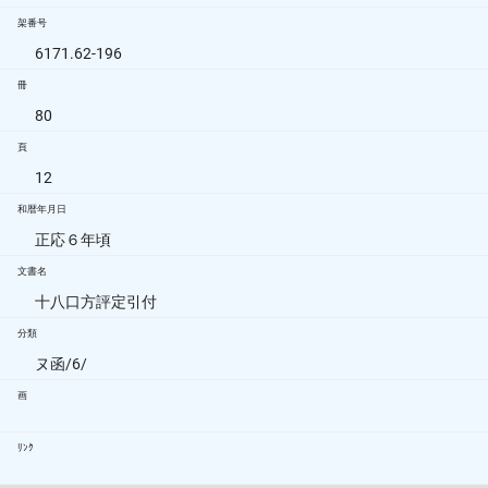
架番号
6171.62-196
冊
80
頁
12
和暦年月日
正応６年頃
文書名
十八口方評定引付
分類
ヌ函/6/
画
ﾘﾝｸ