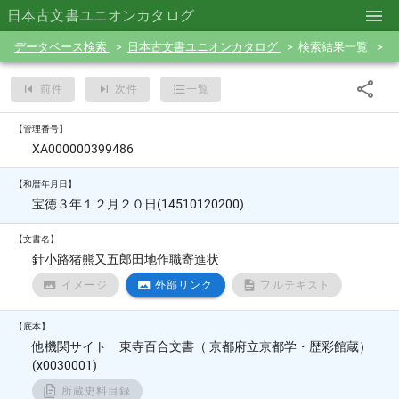
日本古文書ユニオンカタログ
データベース検索
日本古文書ユニオンカタログ
検索結果一覧
前件
次件
一覧
【管理番号】
XA000000399486
【和暦年月日】
宝徳３年１２月２０日(14510120200)
【文書名】
針小路猪熊又五郎田地作職寄進状
イメージ
外部リンク
フルテキスト
【底本】
他機関サイト 東寺百合文書（ 京都府立京都学・歴彩館蔵）
(x0030001)
所蔵史料目録