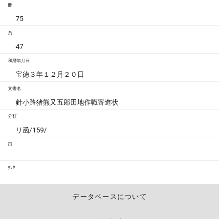
冊
75
頁
47
和暦年月日
宝徳３年１２月２０日
文書名
針小路猪熊又五郎田地作職寄進状
分類
リ函/159/
画
ﾘﾝｸ
データベースについて