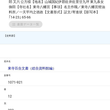
郎 又六 公方様【地名】山城国紀伊郡佐井佐里廿九坪 東九条女
御田【寺社名】東寺八幡宮【事項】名主作職／東寺八幡宮燈油
料所／一天平均之徳政【文書形式】証文/寄進状【影写本】
｢14-23｣ 65-66
連接データ一覧
【史料群】
底本名
東寺百合文書（総合資料館編）
架番号
1071-921
冊
12
頁