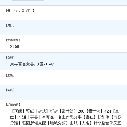
【冊（巻）／頁（丁）】
【篇目】
【文書番号】
2968
【分類】
東寺百合文書/リ函/159/
【差出】
【宛所】
【詳細内容】
【形態】竪紙【封式】折封【縦寸法】280【横寸法】424【単
位】１通【事書】奉寄進 名主作職分事【書止】状如件【内容
分類】荘園所領支配【地域分類】山城【人名】針小路猪熊又五