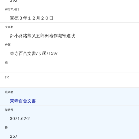
392
和暦年月日
宝徳３年１２月２０日
文書名
針小路猪熊又五郎田地作職寄進状
分類
東寺百合文書/リ函/159/
画
ﾘﾝｸ
底本名
東寺百合文書
架番号
3071.62-2
冊
257