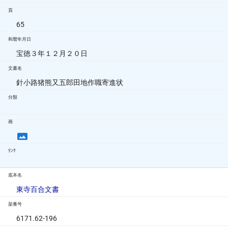
頁
65
和暦年月日
宝徳３年１２月２０日
文書名
針小路猪熊又五郎田地作職寄進状
分類
画
ﾘﾝｸ
底本名
東寺百合文書
架番号
6171.62-196