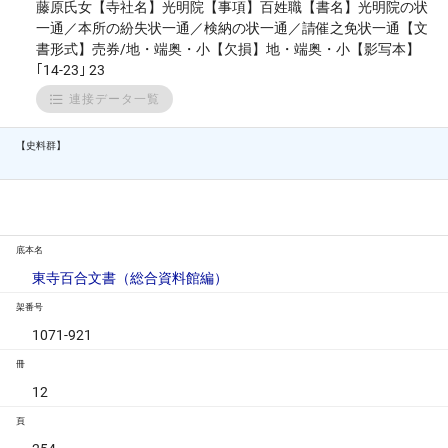
藤原氏女【寺社名】光明院【事項】百姓職【書名】光明院の状
一通／本所の紛失状一通／検納の状一通／請催之免状一通【文
書形式】売券/地・端奥・小【欠損】地・端奥・小【影写本】
｢14-23｣ 23
連接データ一覧
【史料群】
底本名
東寺百合文書（総合資料館編）
架番号
1071-921
冊
12
頁