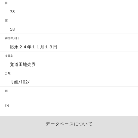
冊
73
頁
58
和暦年月日
応永２４年１１月１３日
文書名
覚道田地売券
分類
リ函/102/
画
ﾘﾝｸ
データベースについて