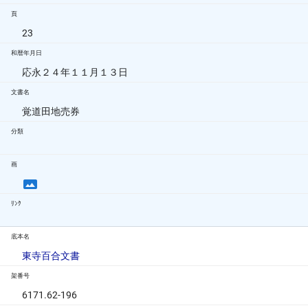
頁
23
和暦年月日
応永２４年１１月１３日
文書名
覚道田地売券
分類
画
ﾘﾝｸ
底本名
東寺百合文書
架番号
6171.62-196