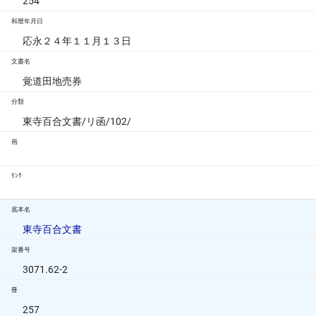
254
和暦年月日
応永２４年１１月１３日
文書名
覚道田地売券
分類
東寺百合文書/リ函/102/
画
ﾘﾝｸ
底本名
東寺百合文書
架番号
3071.62-2
冊
257