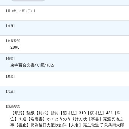
【冊（巻）／頁（丁）】
【篇目】
【文書番号】
2898
【分類】
東寺百合文書/リ函/102/
【差出】
【宛所】
【詳細内容】
【形態】竪紙【封式】折封【縦寸法】310【横寸法】431【単
位】１通【端裏書】かくとうのうりけん状【事書】売渡長地之
事【書止】仍為後日支配状如件【人名】売主覚道 子息兵衛太郎