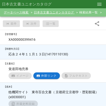
日本古文書ユニオンカタログ
データベース検索
日本古文書ユニオンカタログ
検索結果一覧
前件
次件
一覧
【管理番号】
XA000000399416
【和暦年月日】
応永２４年１１月１３日(14170110130)
【文書名】
覚道田地売券
イメージ
外部リンク
フルテキスト
【底本】
他機関サイト 東寺百合文書（ 京都府立京都学・歴彩館蔵）
(x0030001)
所蔵史料目録