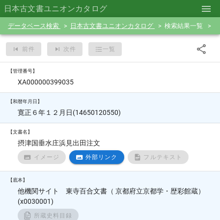
日本古文書ユニオンカタログ
データベース検索
日本古文書ユニオンカタログ
検索結果一覧
前件
次件
一覧
【管理番号】
XA000000399035
【和暦年月日】
寛正６年１２月日(14650120550)
【文書名】
摂津国垂水庄浜見出田注文
イメージ
外部リンク
フルテキスト
【底本】
他機関サイト 東寺百合文書（ 京都府立京都学・歴彩館蔵）
(x0030001)
所蔵史料目録