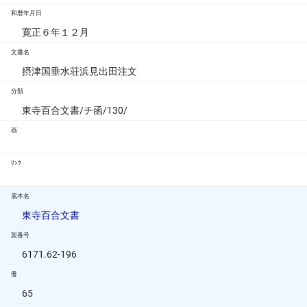
和暦年月日
寛正６年１２月
文書名
摂津国垂水荘浜見出田注文
分類
東寺百合文書/チ函/130/
画
ﾘﾝｸ
底本名
東寺百合文書
架番号
6171.62-196
冊
65