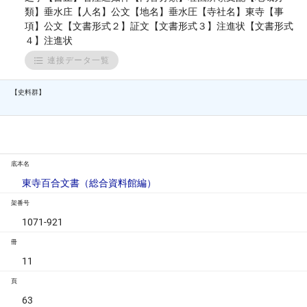
類】垂水庄【人名】公文【地名】垂水圧【寺社名】東寺【事
項】公文【文書形式２】証文【文書形式３】注進状【文書形式
４】注進状
連接データ一覧
【史料群】
底本名
東寺百合文書（総合資料館編）
架番号
1071-921
冊
11
頁
63