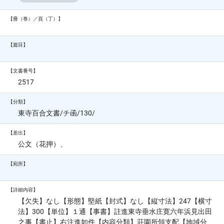
【冊（巻）／頁（丁）】
【篇目】
【文書番号】
2517
【分類】
東寺百合文書/チ函/130/
【差出】
公文（花押）、
【宛所】
【詳細内容】
【欠失】なし【形態】堅紙【封式】なし【縦寸法】247【横寸
法】300【単位】１通【事書】註進東寺垂水庄寛六年浜見出田
之事【書止】右注進如件【内容分類】荘園所領支配【地域分