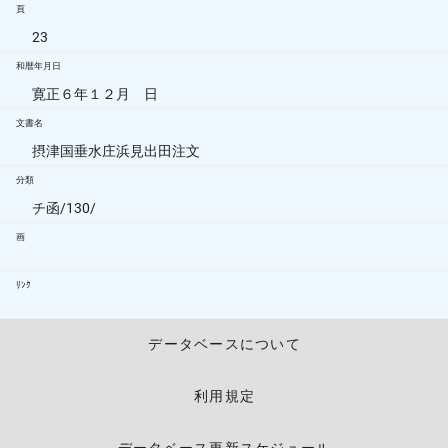
頁
23
和暦年月日
寛正６年１２月 日
文書名
摂津国垂水庄浜見出田注文
分類
チ函/130/
画
ﾘﾝｸ
データベースについて
利用規定