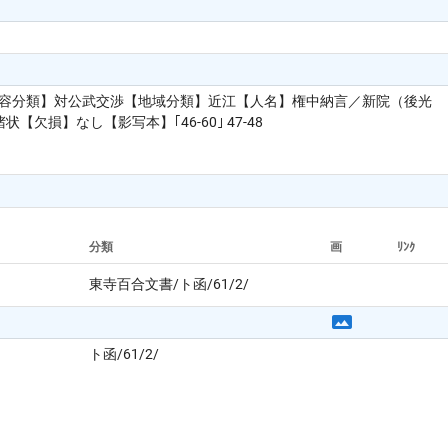
内容分類】対公武交渉【地域分類】近江【人名】権中納言／新院（後光
】なし【影写本】｢46-60｣ 47-48
分類
画
ﾘﾝｸ
東寺百合文書/ト函/61/2/
ト函/61/2/