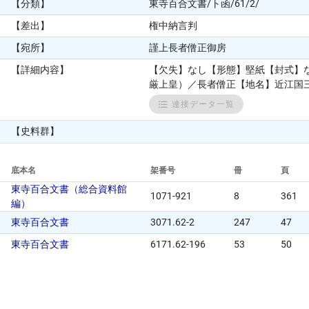
【分類】
東寺百合文書/ト函/61/2/
【差出】
権中納言判
【宛所】
謹上長者僧正御房
【詳細内容】
【欠失】なし【形態】堅紙【封式】な
厳上皇）／長者僧正【地名】近江国三村
連接データ一覧
【史料群】
底本名
架番号
冊
頁
東寺百合文書（総合資料館
1071-921
8
361
編）
東寺百合文書
3071.62-2
247
47
東寺百合文書
6171.62-196
53
50