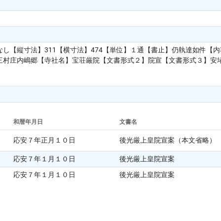
し【縦寸法】311【横寸法】474【単位】１通【書止】仍執達如件【
庄内嶋郷【寺社名】宝荘厳院【文書形式２】院宣【文書形式３】安堵状【欠損
和暦年月日
文書名
応安７年正月１０日
後光厳上皇院宣案（本文省略）
応安７年１月１０日
後光厳上皇院宣案
応安７年１月１０日
後光厳上皇院宣案