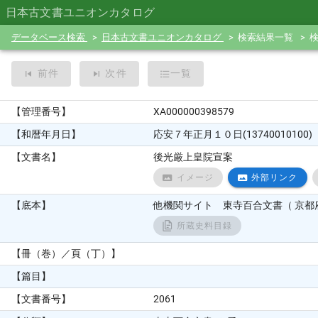
日本古文書ユニオンカタログ
データベース検索
日本古文書ユニオンカタログ
検索結果一覧
前件
次件
一覧
【管理番号】
XA000000398579
【和暦年月日】
応安７年正月１０日(13740010100)
【文書名】
後光厳上皇院宣案
イメージ
外部リンク
【底本】
他機関サイト 東寺百合文書（ 京都府
所蔵史料目録
【冊（巻）／頁（丁）】
【篇目】
【文書番号】
2061